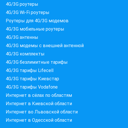
4G/3G роутеры
4G/3G Wi-Fi роутеры
Роутеры для 4G/3G модемов
4G/3G мобильные роутеры
4G/3G антенны
4G/3G модемы c внешней антенной
Які провайдери працюють
4G/3G комплекты
за вашою адресою?
4G/3G безлимитные тарифы
Перевірте доступність інтернету за 30 секунд
4G/3G тарифы Lifecell
375+ провайдерів в базі
4G/3G тарифы Киевстар
4G/3G тарифы Vodafone
Интернет в сёлах по областям
Введіть вашу адресу
Интернет в Киевской области
Місто, вулиця та номер будинку
Интернет во Львовской области
Интернет в Одесской области