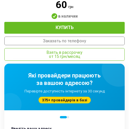
60
грн
в наличии
КУПИТЬ
Заказать по телефону
Взять в рассрочку
от 15 грн/месяц
Які провайдери працюють
за вашою адресою?
Перевірте доступність інтернету за 30 секунд
375+ провайдерів в базі
Введіть вашу адресу