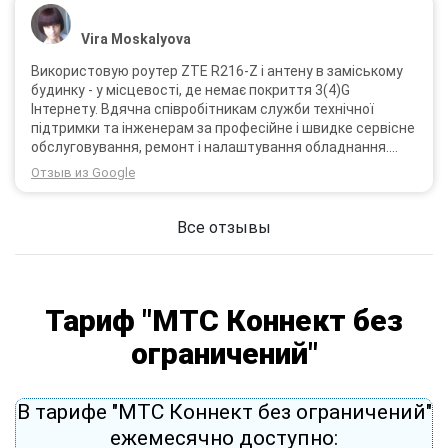
Vira Moskalyova
Використовую роутер ZTE R216-Z і антену в заміському
будинку - у місцевості, де немає покриття 3(4)G
Інтернету. Вдячна співробітникам служби технічної
підтримки та інженерам за професійне і швидке сервісне
обслуговування, ремонт і налаштування обладнання.
Через 3 роки після покупки я не шкодую про прийняте
Отзыв из Google
тоді рішення придбати обладнання в компанії 3G star
(зараз 4G star).
Все отзывы
Тариф "МТС Коннект без
ограничений"
В тарифе "МТС Коннект без ограничений"
ежемесячно доступно: