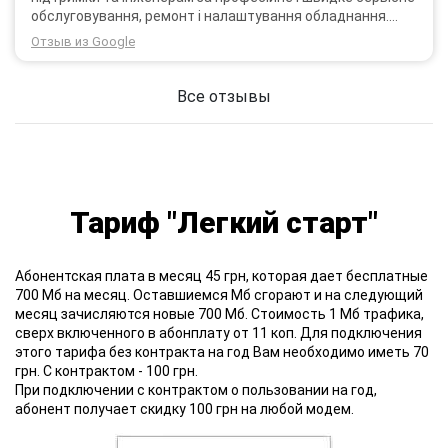
обслуговування, ремонт і налаштування обладнання.
Через 3 роки після покупки я не шкодую про прийняте
Отзыв из Google
тоді рішення придбати обладнання в компанії 3G star
(зараз 4G star).
Все отзывы
Тариф "Легкий старт"
Абонентская плата в месяц 45 грн, которая дает бесплатные
700 Мб на месяц. Оставшиемся Мб сгорают и на следующий
месяц зачисляются новые 700 Мб. Стоимость 1 Мб трафика,
сверх включенного в абонплату от 11 коп. Для подключения
этого тарифа без контракта на год Вам необходимо иметь 70
грн. С контрактом - 100 грн.
При подключении с контрактом о пользовании на год,
абонент получает скидку 100 грн на любой модем.