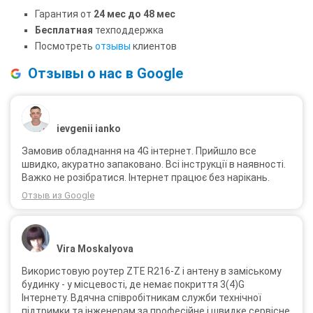
Гарантия от
24 мес до 48 мес
Бесплатная
техподдержка
Посмотреть
отзывы
клиентов
Отзывы о нас в Google
ievgenii ianko
Замовив обладнання на 4G інтернет. Прийшло все
швидко, акуратно запаковано. Всі інструкції в наявності.
Важко не розібратися. Інтернет працює без нарікань.
Отзыв из Google
Vira Moskalyova
Використовую роутер ZTE R216-Z і антену в заміському
будинку - у місцевості, де немає покриття 3(4)G
Інтернету. Вдячна співробітникам служби технічної
підтримки та інженерам за професійне і швидке сервісне