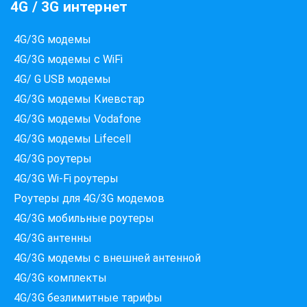
4G / 3G интернет
4G/3G модемы
4G/3G модемы с WiFi
4G/ G USB модемы
4G/3G модемы Киевстар
4G/3G модемы Vodafone
4G/3G модемы Lifecell
4G/3G роутеры
4G/3G Wi-Fi роутеры
Роутеры для 4G/3G модемов
4G/3G мобильные роутеры
4G/3G антенны
4G/3G модемы c внешней антенной
Які провайдери працюють
4G/3G комплекты
за вашою адресою?
4G/3G безлимитные тарифы