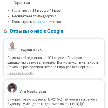
Гарантии
Гарантия от
24 мес до 48 мес
Бесплатная
техподдержка
Посмотреть
отзывы
клиентов
Отзывы о нас в Google
ievgenii ianko
Замовив обладнання на 4G інтернет. Прийшло все
швидко, акуратно запаковано. Всі інструкції в наявності.
Важко не розібратися. Інтернет працює без нарікань.
Отзыв из Google
Vira Moskalyova
Використовую роутер ZTE R216-Z і антену в заміському
будинку - у місцевості, де немає покриття 3(4)G