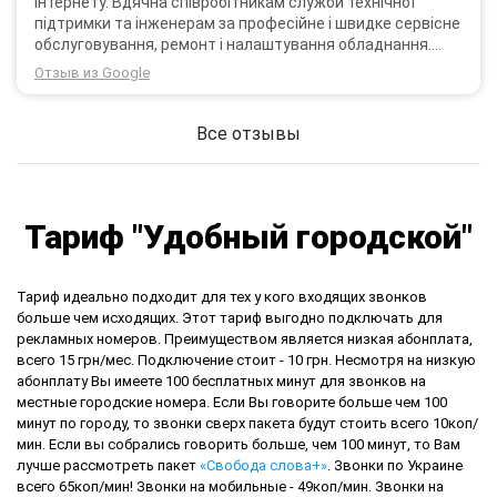
Інтернету. Вдячна співробітникам служби технічної
підтримки та інженерам за професійне і швидке сервісне
обслуговування, ремонт і налаштування обладнання.
Через 3 роки після покупки я не шкодую про прийняте
Отзыв из Google
тоді рішення придбати обладнання в компанії 3G star
(зараз 4G star).
Все отзывы
Тариф "Удобный городской"
Тариф идеально подходит для тех у кого входящих звонков
больше чем исходящих. Этот тариф выгодно подключать для
рекламных номеров. Преимуществом является низкая абонплата,
всего 15 грн/мес. Подключение стоит - 10 грн. Несмотря на низкую
абонплату Вы имеете 100 бесплатных минут для звонков на
местные городские номера. Если Вы говорите больше чем 100
минут по городу, то звонки сверх пакета будут стоить всего 10коп/
мин. Если вы собрались говорить больше, чем 100 минут, то Вам
лучше рассмотреть пакет
«Свобода слова+»
. Звонки по Украине
всего 65коп/мин! Звонки на мобильные - 49коп/мин. Звонки на