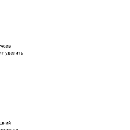
учаев
ит уделить
ешний
ъемом до