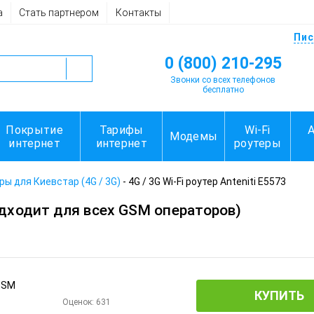
а
Стать партнером
Контакты
Пис
0 (800) 210-295
Звонки со всех телефонов
бесплатно
Покрытие
Тарифы
Wi-Fi
Модемы
интернет
интернет
роутеры
еры для Киевстар (4G / 3G)
-
4G / 3G Wi-Fi роутер Anteniti E5573
дходит для всех GSM операторов)
КУПИТЬ
Оценок:
631