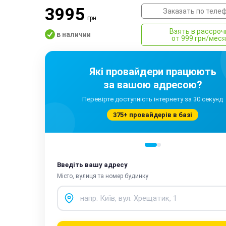
3995
Заказать по теле
грн
Взять в рассроч
в наличии
от 999 грн/мес
Які провайдери працюють
за вашою адресою?
Перевірте доступність інтернету за 30 секунд
375+ провайдерів в базі
Введіть вашу адресу
Місто, вулиця та номер будинку