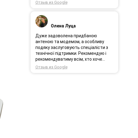
працює.
Отзыв из Google
Олена Луца
Дуже задоволена придбаною
антеною та модемом, а особливу
подяку заслуговують спеціалісти з
технічної підтримки. Рекомендую і
рекомендуватиму всім, хто хоче
користуватись безпровідним
Отзыв из Google
інтернетом.