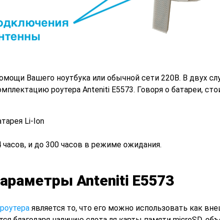
мощи Вашего ноутбука или обычной сети 220В. В двух сл
мплектацию роутера Anteniti E5573. Говоря о батареи, сто
тарея Li-Ion
 часов, и до 300 часов в режиме ожидания.
араметры Anteniti E5573
 роутера
является то, что его можно использовать как вн
ся благодаря наличию слота ля карты памяти microSD, об