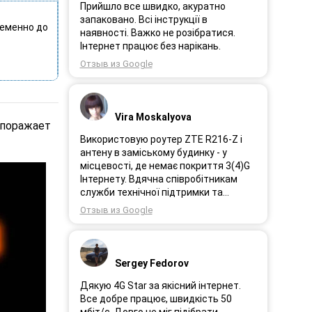
Прийшло все швидко, акуратно
запаковано. Всі інструкції в
ременно до
наявності. Важко не розібратися.
Інтернет працює без нарікань.
Отзыв из Google
Vira Moskalyova
 поражает
Використовую роутер ZTE R216-Z і
антену в заміському будинку - у
місцевості, де немає покриття 3(4)G
Інтернету. Вдячна співробітникам
служби технічної підтримки та
інженерам за професійне і швидке
Отзыв из Google
сервісне обслуговування, ремонт і
налаштування обладнання. Через 3
роки після покупки я не шкодую про
прийняте тоді рішення придбати
Sergey Fedorov
обладнання в компанії 3G star (зараз
4G star).
Дякую 4G Star за якісний інтернет.
Все добре працює, швидкість 50