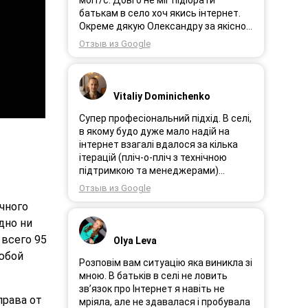
мбіт/с. Довго не міг підібрати
батькам в село хоч якись інтернет.
Окреме дякую Олександру за якісно
підібране обладнання!
Отзыв из Google
Vitaliy Dominichenko
Супер професіональний підхід. В селі,
в якому будо дуже мало надій на
інтернет взагалі вдалося за кілька
ітерацій (пліч-о-пліч з технічною
підтримкою та менеджерами)
досягнути нереальної швидкості в
Отзыв из Google
~20МБіт/с. Можна мріяти про більше,
чного
але я дуже вдячний за цей
дно ни
результат, так як перші спроби
впиралися в максимум 4-5 МБіт/с.
 всего 95
Olya Leva
Спробували усіх можливих
любой
операторів, обертав десятки разів
Розповім вам ситуацію яка виникла зі
антену, змінили один раз модем з
мною. В батьків в селі не ловить
невеликою доплатою і вдалося
зв’язок про Інтернет я навіть не
права от
неможливе :) Дякую вам! Безумовно
мріяла, але не здавалася і пробувала