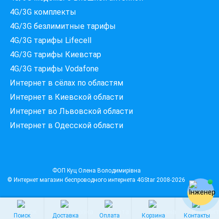
4G/3G комплекты
4G/3G безлимитные тарифы
Які провайдери працюють
4G/3G тарифы Lifecell
за вашою адресою?
Перевірте доступність інтернету за 30 секунд
4G/3G тарифы Киевстар
375+ провайдерів в базі
4G/3G тарифы Vodafone
Интернет в сёлах по областям
Интернет в Киевской области
Интернет во Львовской области
Введіть вашу адресу
Місто, вулиця та номер будинку
Интернет в Одесской области
ПЕРЕВІРИТИ ПРОВАЙДЕРІВ
ФОП Куц Олена Володимирівна
© Интернет магазин беспроводного интернета
4GStar
2008-2026
Поиск
Доставка
Оплата
Корзина
Контакты