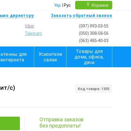
0
Укр
Рус
Корзина
ьмо директору
Заказать обратный звонок
Viber
(097) 993-03-55
Telegram
(050) 308-58-56
(063) 485-40-03
Товары для
Антенны для
Усилители
дома, офиса,
интернета
связи
дачи
ит/с)
Код товара: 1305
Отправка заказов
без предоплаты!