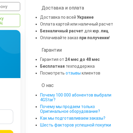
фону
Доставка и оплата
Доставка по всей
Украине
ку
яц
Оплата картой или наличный расчет
Безналичный расчет
для
юр. лиц
Оплачивайте заказ
при получении
!
Гарантии
Гарантия от
24 мес до 48 мес
Бесплатная
техподдержка
Посмотреть
отзывы
клиентов
О нас
Почему 100 000 абонентов выбрали
4GStar?
Почему мы продаем только
Оригинальное оборудование?
Как мы подготавливаем заказы?
Шесть факторов успешной покупки