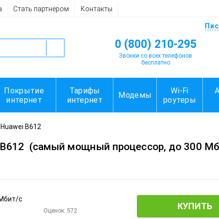
а
Стать партнером
Контакты
Пис
0 (800) 210-295
Звонки со всех телефонов
бесплатно
Покрытие
Тарифы
Wi-Fi
Модемы
интернет
интернет
роутеры
 Huawei B612
 B612
(самый мощный процессор, до 300 Мб
КУПИТЬ
Оценок:
572