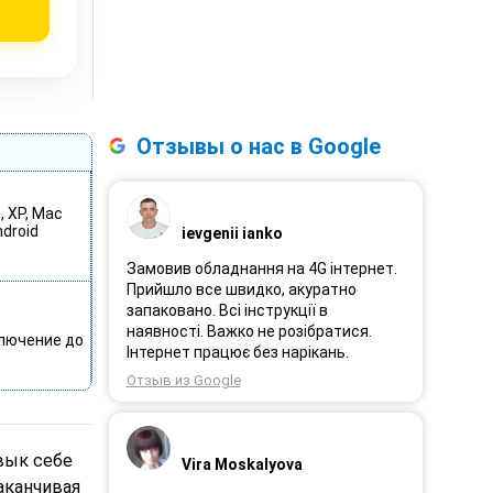
Отзывы о нас в Google
 , XP, Mac
ndroid
ievgenii ianko
Замовив обладнання на 4G інтернет.
Прийшло все швидко, акуратно
запаковано. Всі інструкції в
наявності. Важко не розібратися.
лючение до
Інтернет працює без нарікань.
Отзыв из Google
вык себе
Vira Moskalyova
заканчивая