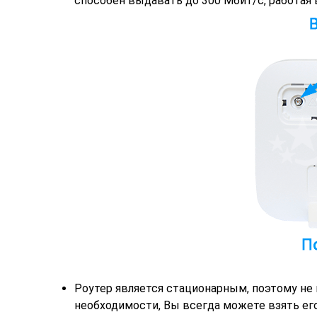
способен выдавать до 300 Мбит/с, работая 
Роутер является стационарным, поэтому не и
необходимости, Вы всегда можете взять его