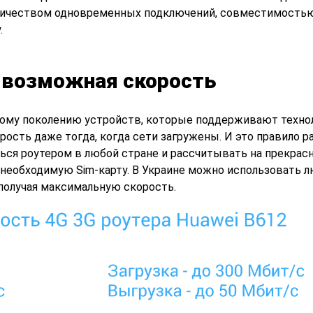
личеством одновременных подключений, совместимостью
.
 возможная скорость
ному поколению устройств, которые поддерживают техно
рость даже тогда, когда сети загружены. И это правило р
ься роутером в любой стране и рассчитывать на прекрас
 необходимую Sim-карту. В Украине можно использовать л
 получая максимальную скорость.