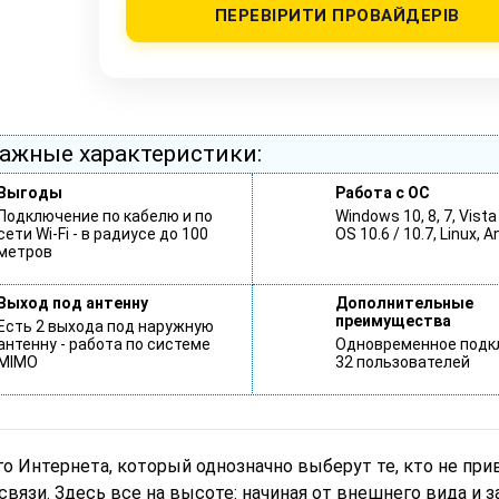
ПЕРЕВІРИТИ ПРОВАЙДЕРІВ
ажные характеристики:
Выгоды
Работа с ОС
Подключение по кабелю и по
Windows 10, 8, 7, Vista
сети Wi-Fi - в радиусе до 100
OS 10.6 / 10.7, Linux, A
метров
Выход под антенну
Дополнительные
преимущества
Есть 2 выхода под наружную
антенну - работа по системе
Одновременное подк
MIMO
32 пользователей
 Интернета, который однозначно выберут те, кто не при
 связи. Здесь все на высоте: начиная от внешнего вида и 