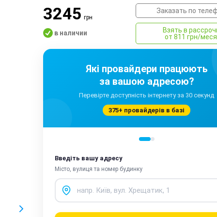
3245
Заказать по теле
грн
Взять в рассроч
в наличии
от 811 грн/мес
Які провайдери працюють
за вашою адресою?
Перевірте доступність інтернету за 30 секунд
375+ провайдерів в базі
Введіть вашу адресу
Місто, вулиця та номер будинку