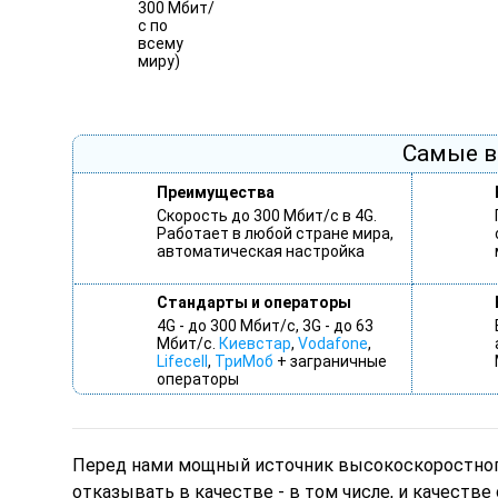
Самые в
Преимущества
Скорость до 300 Мбит/с в 4G.
Работает в любой стране мира,
автоматическая настройка
Стандарты и операторы
4G - до 300 Мбит/с, 3G - до 63
Мбит/с.
Киевстар
,
Vodafone
,
Lifecell
,
ТриМоб
+ заграничные
операторы
Перед нами мощный источник высокоскоростного
отказывать в качестве - в том числе, и качестве