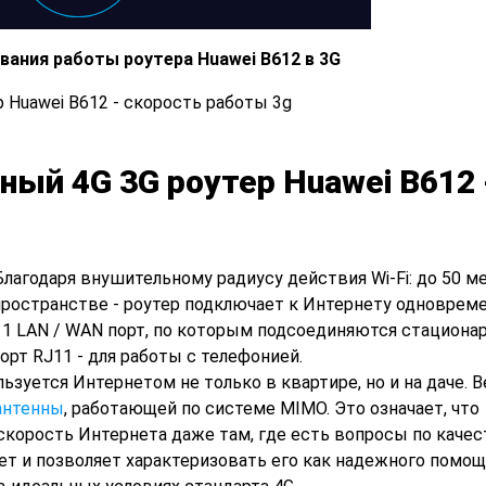
ания работы роутера Huawei B612 в 3G
ный 4G 3G роутер Huawei B612 
Благодаря внушительному радиусу действия Wi-Fi: до 50 м
пространстве - роутер подключает к Интернету одновреме
и 1 LAN / WAN порт, по которым подсоединяются стациона
орт RJ11 - для работы с телефонией.
ьзуется Интернетом не только в квартире, но и на даче. В
антенны
, работающей по системе MIMO. Это означает, что
корость Интернета даже там, где есть вопросы по качес
ет и позволяет характеризовать его как надежного помощ