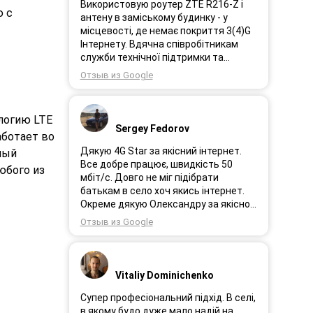
Використовую роутер ZTE R216-Z і
 с
антену в заміському будинку - у
місцевості, де немає покриття 3(4)G
Інтернету. Вдячна співробітникам
служби технічної підтримки та
інженерам за професійне і швидке
Отзыв из Google
сервісне обслуговування, ремонт і
налаштування обладнання. Через 3
роки після покупки я не шкодую про
логию LTE
прийняте тоді рішення придбати
Sergey Fedorov
аботает во
обладнання в компанії 3G star (зараз
4G star).
Дякую 4G Star за якісний інтернет.
ный
Все добре працює, швидкість 50
юбого из
мбіт/с. Довго не міг підібрати
батькам в село хоч якись інтернет.
Окреме дякую Олександру за якісно
підібране обладнання!
Отзыв из Google
Vitaliy Dominichenko
Супер професіональний підхід. В селі,
в якому будо дуже мало надій на