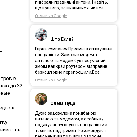
Замовлення прийшло через день і я
підбрали правильні антени. І навіть,
поїхала встановлювати інтернет.
що вразило, поцікавилися, чи все
Олеся була на зв’язоку і все
гаразд після впровадження
Отзыв из Google
допомагала. І ось інтернет працює як
обладнання в експлуатацію та чи
довго ми цього чекали швидкіст як
потрібна допомога спеціалістів.
вмісті все супер. Я дуже задоволена.
Дуже рекомендую!
Дякую менеджеру Олесі яка
Што Если?
порадила і допомогла а також за її
турботу. Дякую. Рекомендую .
-
Гарна компания.Приємні в спілкуванні
спеціалісти. Замовив модем з
антеною та модем був несумісний
змоїм вай-фай роутером відправив
безкоштовно перепрошили.Все
працює.
етров в
Отзыв из Google
нно до 32
рные
Олена Луца
едь он
Дуже задоволена придбаною
антеною та модемом, а особливу
тву
подяку заслуговують спеціалісти з
ника - он
технічної підтримки. Рекомендую і
рекомендуватиму всім, хто хоче