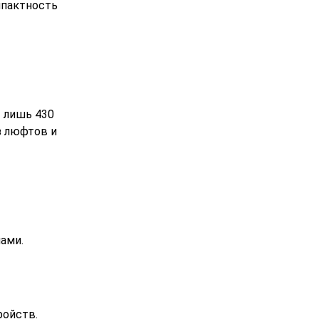
мпактность
т лишь 430
з люфтов и
лами.
ройств.