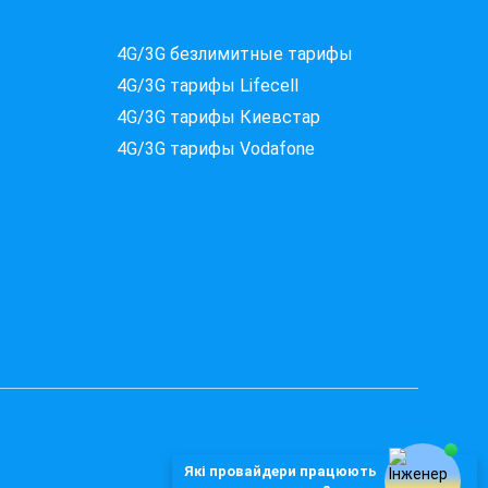
Які провайдери працюють
4G/3G безлимитные тарифы
за вашою адресою?
4G/3G тарифы Lifecell
Перевірте доступність інтернету за 30 секунд
4G/3G тарифы Киевстар
375+ провайдерів в базі
4G/3G тарифы Vodafone
Введіть вашу адресу
Місто, вулиця та номер будинку
ПЕРЕВІРИТИ ПРОВАЙДЕРІВ
Які провайдери працюють