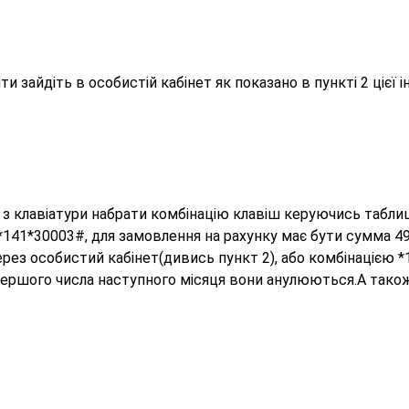
?
 зайдіть в особистій кабінет як показано в пункті 2 цієї ін
і з клавіатури набрати комбінацію клавіш керуючись табли
*141*30003#, для замовлення на рахунку має бути сумма 49
рез особистий кабінет(дивись пункт 2), або комбінацією *
 першого числа наступного місяця вони анулюються.А також 