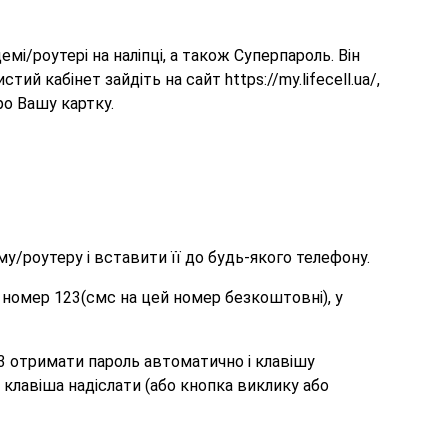
і/роутері на наліпці, а також Суперпароль. Він
 кабінет зайдіть на сайт https://my.lifecell.ua/,
ро Вашу картку.
му/роутеру і вставити її до будь-якого телефону.
 номер 123(смс на цей номер безкоштовні), у
ь 3 отримати пароль автоматично і клавішу
клавіша надіслати (або кнопка виклику або