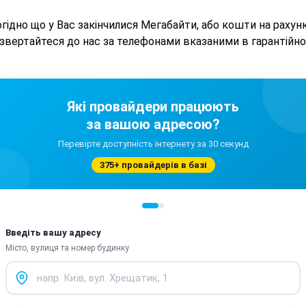
гідно що у Вас закінчилися Мегабайти, або кошти на рахунку
о звертайтеся до нас за телефонами вказаними в гарантійно
Які провайдери працюють
за вашою адресою?
Перевірте доступність інтернету за 30 секунд
375+ провайдерів в базі
Введіть вашу адресу
Місто, вулиця та номер будинку