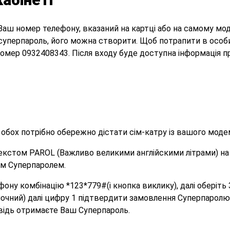
ш номер телефону, вказаний на картці або на самому модем
уперпароль, його можна створити. Щоб потрапити в особистий
номер 0932408343. Після входу буде доступна інформація п
я обох потрібно обережно дістати сім-катру із вашого моде
текстом PAROL (Важливо великими англійскими літрами) на
им Суперпаролем.
ефону комбінацію *123*779#(і кнопка виклику), далі оберіт
почний) далі цифру 1 підтвердити замовлення Суперпаролю 
відь отримаєте Ваш Cуперпароль.