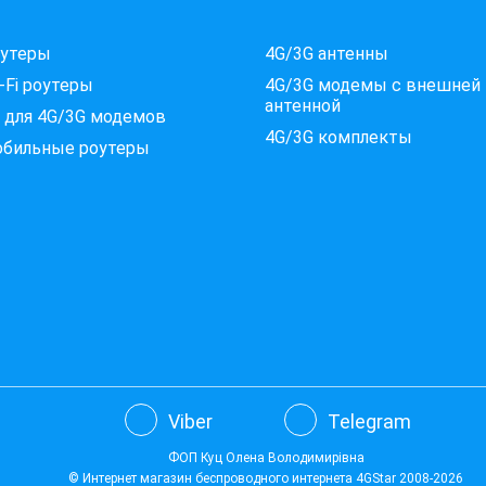
оутеры
4G/3G антенны
-Fi роутеры
4G/3G модемы c внешней
антенной
 для 4G/3G модемов
4G/3G комплекты
обильные роутеры
Viber
Telegram
ФОП Куц Олена Володимирівна
© Интернет магазин беспроводного интернета
4GStar
2008-2026