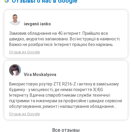
Отзывы о нас в Google
ievgenii ianko
Замовив обладнання на 4G інтернет. Прийшло все
швидко, акуратно запаковано. Всі інструкції в наявності.
Важко не розібратися. Інтернет працює без нарікань.
Отзыв из Google
Vira Moskalyova
Використовую роутер ZTE R216-Z і антену в заміському
будинку - у місцевості, де немає покриття 3(4)G
Інтернету. Вдячна співробітникам служби технічної
підтримки та інженерам за професійне і швидке сервісне
обслуговування, ремонт і налаштування обладнання.
Через 3 роки після покупки я не шкодую про прийняте
Отзыв из Google
тоді рішення придбати обладнання в компанії 3G star
(зараз 4G star).
Все отзывы