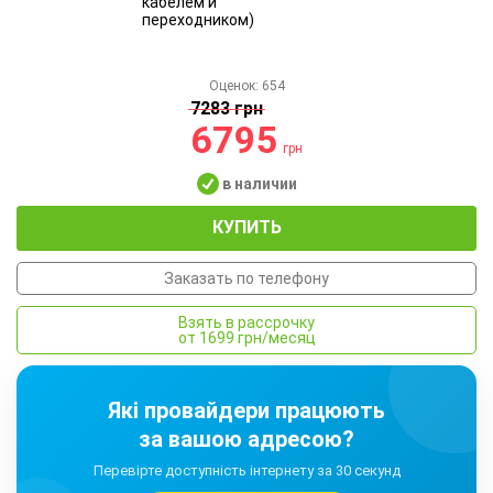
Оценок:
654
7283 грн
6795
грн
в наличии
КУПИТЬ
Заказать по телефону
Взять в рассрочку
от 1699 грн/месяц
Які провайдери працюють
за вашою адресою?
Перевірте доступність інтернету за 30 секунд