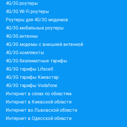
4G/3G роутеры
4G/3G Wi-Fi роутеры
Роутеры для 4G/3G модемов
4G/3G мобильные роутеры
4G/3G антенны
4G/3G модемы c внешней антенной
4G/3G комплекты
4G/3G безлимитные тарифы
Які провайдери працюють
4G/3G тарифы Lifecell
за вашою адресою?
Перевірте доступність інтернету за 30 секунд
4G/3G тарифы Киевстар
375+ провайдерів в базі
4G/3G тарифы Vodafone
Интернет в сёлах по областям
Интернет в Киевской области
Интернет во Львовской области
Введіть вашу адресу
Місто, вулиця та номер будинку
Интернет в Одесской области