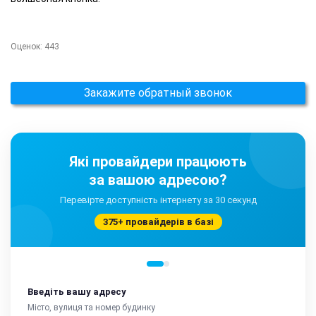
Оценок:
443
Закажите обратный звонок
Які провайдери працюють
за вашою адресою?
Перевірте доступність інтернету за 30 секунд
375+ провайдерів в базі
Введіть вашу адресу
Місто, вулиця та номер будинку