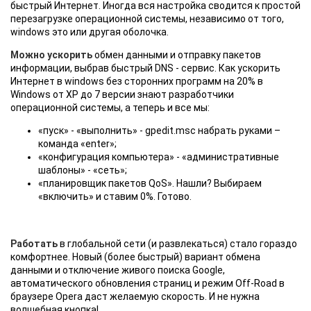
быстрый Интернет. Иногда вся настройка сводится к простой
перезагрузке операционной системы, независимо от того,
windows это или другая оболочка.
Можно ускорить
обмен данными и отправку пакетов
информации, выбрав быстрый DNS - сервис. Как ускорить
Интернет в windows без сторонних программ на 20% в
Windows от ХР до 7 версии знают разработчики
операционной системы, а теперь и все мы:
«пуск» - «выполнить» - gpedit.msc набрать руками –
команда «enter»;
«конфигурация компьютера» - «административные
шаблоны» - «сеть»;
«планировщик пакетов QoS». Нашли? Выбираем
«включить» и ставим 0%. Готово.
Работать
в глобальной сети (и развлекаться) стало гораздо
комфортнее. Новый (более быстрый) вариант обмена
данными и отключение живого поиска Google,
автоматического обновления страниц и режим Off-Road в
браузере Opera даст желаемую скорость. И не нужна
волшебная кнопка!