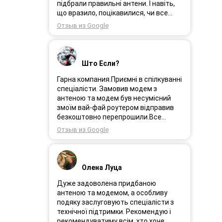
Замовлення прийшло через день і я
підбрали правильні антени. І навіть,
поїхала встановлювати інтернет.
що вразило, поцікавилися, чи все
Олеся була на зв’язоку і все
гаразд після впровадження
Отзыв из Google
допомагала. І ось інтернет працює як
обладнання в експлуатацію та чи
довго ми цього чекали швидкіст як
потрібна допомога спеціалістів.
вмісті все супер. Я дуже задоволена.
Дуже рекомендую!
Дякую менеджеру Олесі яка
Што Если?
порадила і допомогла а також за її
турботу. Дякую. Рекомендую .
Гарна компания.Приємні в спілкуванні
спеціалісти. Замовив модем з
антеною та модем був несумісний
змоїм вай-фай роутером відправив
безкоштовно перепрошили.Все
працює.
Отзыв из Google
Олена Луца
Дуже задоволена придбаною
антеною та модемом, а особливу
подяку заслуговують спеціалісти з
технічної підтримки. Рекомендую і
рекомендуватиму всім, хто хоче