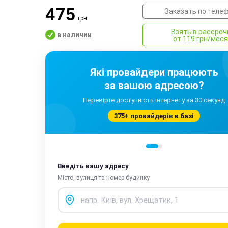
475
Заказать по теле
грн
Взять в рассроч
в наличии
от 119 грн/мес
Які провайдери працюють
за вашою адресою?
Перевірте доступність інтернету за 30 секунд
375+ провайдерів в базі
Введіть вашу адресу
Місто, вулиця та номер будинку