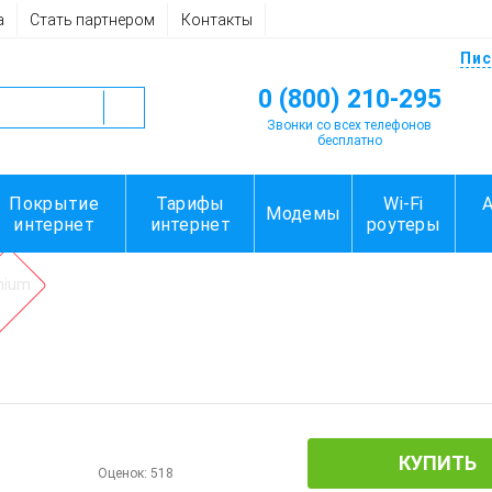
а
Стать партнером
Контакты
Пис
0 (800) 210-295
Звонки со всех телефонов
бесплатно
Покрытие
Тарифы
Wi-Fi
Модемы
интернет
интернет
роутеры
mium
КУПИТЬ
Оценок:
518