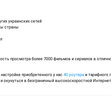
угих украинских сетей
лы страны
ол
ть просмотра более 7000 фильмов и сериалов в отличн
настройке приобретенного у нас
4G роутера
и тарифного п
и окунуться в безграничный высокоскоростной Интернет