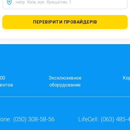
ПЕРЕВІРИТИ ПРОВАЙДЕРІВ
000
Эксклюзивное
Ко
ентов
оборудование
one:
(050) 308-58-56
LifeCell:
(063) 485-