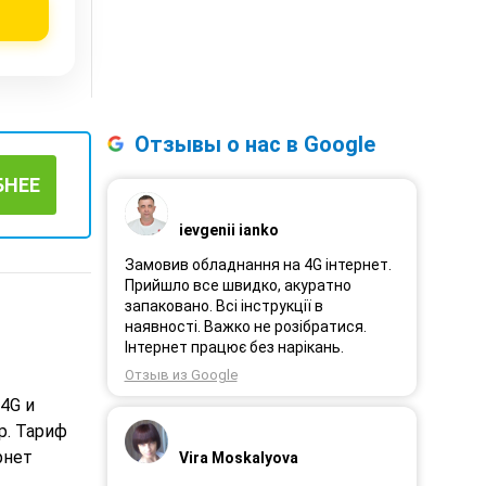
Отзывы о нас в Google
БНЕЕ
ievgenii ianko
Замовив обладнання на 4G інтернет.
Прийшло все швидко, акуратно
запаковано. Всі інструкції в
наявності. Важко не розібратися.
Інтернет працює без нарікань.
Отзыв из Google
4G и
р. Тариф
рнет
Vira Moskalyova