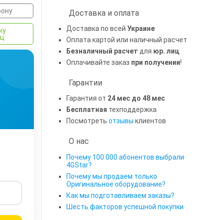
фону
Доставка и оплата
Доставка по всей
Украине
ку
яц
Оплата картой или наличный расчет
Безналичный расчет
для
юр. лиц
Оплачивайте заказ
при получении
!
Гарантии
Гарантия от
24 мес до 48 мес
Бесплатная
техподдержка
Посмотреть
отзывы
клиентов
О нас
Почему 100 000 абонентов выбрали
4GStar?
Почему мы продаем только
Оригинальное оборудование?
Как мы подготавливаем заказы?
Шесть факторов успешной покупки