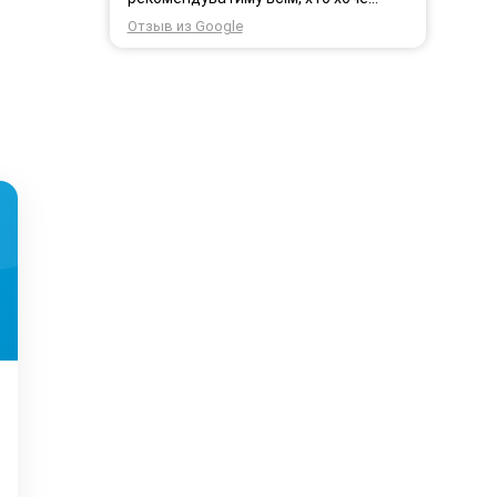
користуватись безпровідним
Отзыв из Google
інтернетом.