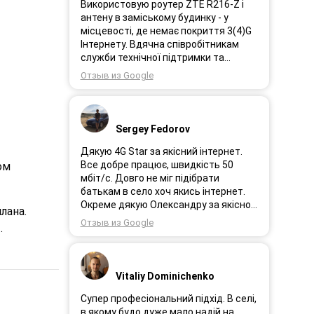
Використовую роутер ZTE R216-Z і
антену в заміському будинку - у
місцевості, де немає покриття 3(4)G
Інтернету. Вдячна співробітникам
служби технічної підтримки та
інженерам за професійне і швидке
Отзыв из Google
сервісне обслуговування, ремонт і
налаштування обладнання. Через 3
роки після покупки я не шкодую про
прийняте тоді рішення придбати
Sergey Fedorov
обладнання в компанії 3G star (зараз
4G star).
Дякую 4G Star за якісний інтернет.
Все добре працює, швидкість 50
ом
мбіт/с. Довго не міг підібрати
батькам в село хоч якись інтернет.
Окреме дякую Олександру за якісно
лана.
підібране обладнання!
Отзыв из Google
.
Vitaliy Dominichenko
Супер професіональний підхід. В селі,
в якому будо дуже мало надій на