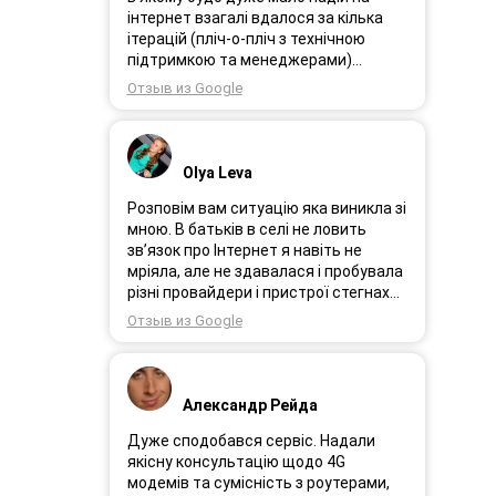
інтернет взагалі вдалося за кілька
ітерацій (пліч-о-пліч з технічною
підтримкою та менеджерами)
досягнути нереальної швидкості в
Отзыв из Google
~20МБіт/с. Можна мріяти про більше,
але я дуже вдячний за цей
результат, так як перші спроби
впиралися в максимум 4-5 МБіт/с.
Olya Leva
Спробували усіх можливих
операторів, обертав десятки разів
Розповім вам ситуацію яка виникла зі
антену, змінили один раз модем з
мною. В батьків в селі не ловить
невеликою доплатою і вдалося
зв’язок про Інтернет я навіть не
неможливе :) Дякую вам! Безумовно
мріяла, але не здавалася і пробувала
вдячний і радий знайомству.
різні провайдери і пристрої стегнах
був дуже слабким або взагалі
Отзыв из Google
відсутній. І ось я в Інтернеті побачила
рекламу 3GStart перше що мене
підкорило це тестовий період 1 міс, я
вирішила спробувати ще раз.
Александр Рейда
Надіслала заявку зімною зв’язалася
менеджер Олеся дуже привітна
Дуже сподобався сервіс. Надали
дівчина розповіла все детально і
якісну консультацію щодо 4G
порадила хороший пристрій.
модемів та сумісність з роутерами,