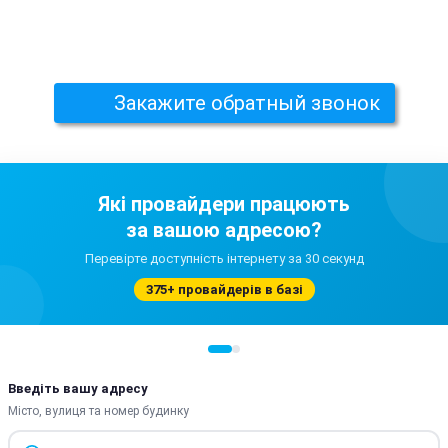
Закажите обратный звонок
Які провайдери працюють
за вашою адресою?
Перевірте доступність інтернету за 30 секунд
375+ провайдерів в базі
Введіть вашу адресу
Місто, вулиця та номер будинку