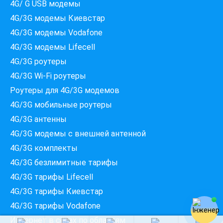
4G/ G USB модемы
4G/3G модемы Киевстар
4G/3G модемы Vodafone
Які провайдери працюють
4G/3G модемы Lifecell
за вашою адресою?
4G/3G роутеры
Перевірте доступність інтернету за 30 секунд
4G/3G Wi-Fi роутеры
375+ провайдерів в базі
Роутеры для 4G/3G модемов
4G/3G мобильные роутеры
4G/3G антенны
Введіть вашу адресу
4G/3G модемы c внешней антенной
Місто, вулиця та номер будинку
4G/3G комплекты
4G/3G безлимитные тарифы
ПЕРЕВІРИТИ ПРОВАЙДЕРІВ
4G/3G тарифы Lifecell
4G/3G тарифы Киевстар
4G/3G тарифы Vodafone
Интернет в сёлах по областям