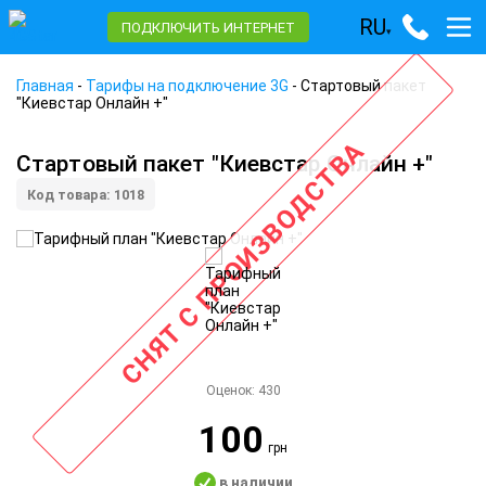
RU
ПОДКЛЮЧИТЬ ИНТЕРНЕТ
▾
Главная
-
Тарифы на подключение 3G
-
Стартовый пакет
"Киевстар Онлайн +"
СНЯТ С ПРОИЗВОДСТВА
Стартовый пакет "Киевстар Онлайн +"
Код товара: 1018
Оценок:
430
100
грн
в наличии