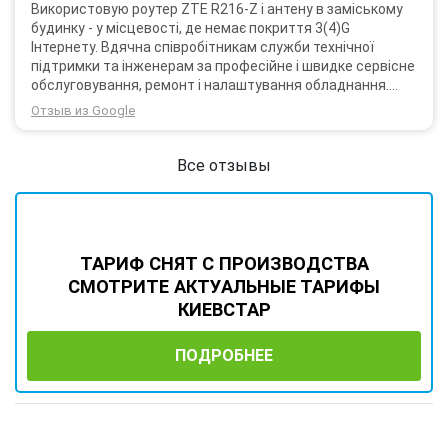
Використовую роутер ZTE R216-Z і антену в заміському
будинку - у місцевості, де немає покриття 3(4)G
Інтернету. Вдячна співробітникам служби технічної
підтримки та інженерам за професійне і швидке сервісне
обслуговування, ремонт і налаштування обладнання.
Через 3 роки після покупки я не шкодую про прийняте
Отзыв из Google
тоді рішення придбати обладнання в компанії 3G star
(зараз 4G star).
Все отзывы
ТАРИФ СНЯТ С ПРОИЗВОДСТВА
СМОТРИТЕ АКТУАЛЬНЫЕ ТАРИФЫ
КИЕВСТАР
ПОДРОБНЕЕ