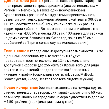
Для жителей разных
регионов нашей страны тарифный
план представлен в трех вариациях (два региональных –
Регион 1 и Регион 2, а также один всеукраинский).
Существенных различий между этими вариациями нет,
разнятся они только размером абонентской платы (90, 65 и
110 грн соответственно). Ну и, конечно же, у них разная
территория действия. Во всем остальном они абсолютно
идентичны (4000 Мб в месяц 3G сети, 100 минут для звонков
на другие сети, безлимит на Киевстар, пакет из 50 смс-
сообщений за 1 грн в день в случае использования).
Если в вашем
городе еще недоступны возможности 3G, то
в данном населенном пункте мегабайты будут
предоставляться по технологии 2G на максимально
доступной скорости (до 256 кбит/с). Кроме того, для ряда
сайтов и приложений предоставляется бесплатный
интернет-трафик (социальные сети, Wikipedia, MyBook,
SmartKyivstar, Zvooq, Deezer, Fonoteka, Яндекс.Музыка).
После исчерпания
бесплатных звонков на номера других
отечественных операторов, они тарифицируются по 60 коп.
за минуту. Звонки на городские номера существенно дороже
– 1,50 грн/мин. (тарификация поминутная).