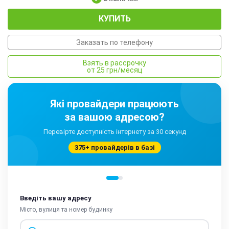
КУПИТЬ
Заказать по телефону
Взять в рассрочку
от 25 грн/месяц
Які провайдери працюють
за вашою адресою?
Перевірте доступність інтернету за 30 секунд
375+ провайдерів в базі
Введіть вашу адресу
Місто, вулиця та номер будинку