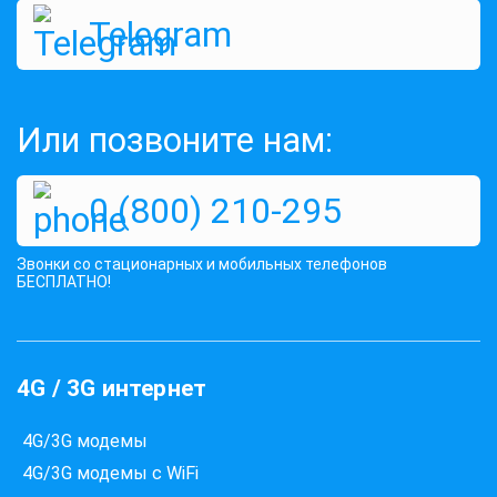
Telegram
Или позвоните нам:
0 (800) 210-295
Звонки со стационарных и мобильных телефонов
БЕСПЛАТНО!
4G / 3G интернет
4G/3G модемы
4G/3G модемы с WiFi