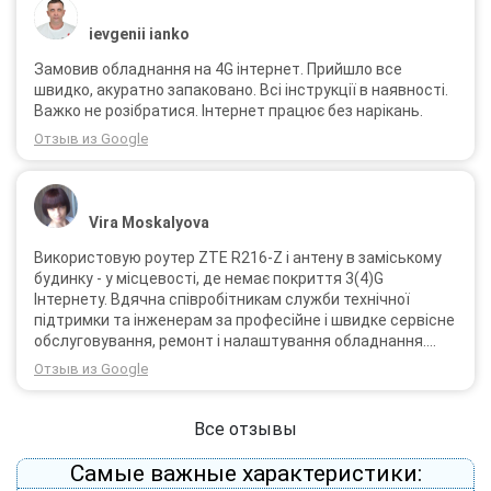
ievgenii ianko
Замовив обладнання на 4G інтернет. Прийшло все
швидко, акуратно запаковано. Всі інструкції в наявності.
Важко не розібратися. Інтернет працює без нарікань.
Отзыв из Google
Vira Moskalyova
Використовую роутер ZTE R216-Z і антену в заміському
будинку - у місцевості, де немає покриття 3(4)G
Інтернету. Вдячна співробітникам служби технічної
підтримки та інженерам за професійне і швидке сервісне
обслуговування, ремонт і налаштування обладнання.
Через 3 роки після покупки я не шкодую про прийняте
Отзыв из Google
тоді рішення придбати обладнання в компанії 3G star
(зараз 4G star).
Все отзывы
Самые важные характеристики: