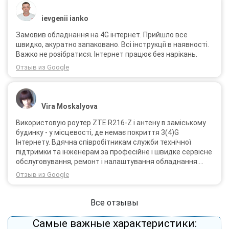
ievgenii ianko
Замовив обладнання на 4G інтернет. Прийшло все
швидко, акуратно запаковано. Всі інструкції в наявності.
Важко не розібратися. Інтернет працює без нарікань.
Отзыв из Google
Vira Moskalyova
Використовую роутер ZTE R216-Z і антену в заміському
будинку - у місцевості, де немає покриття 3(4)G
Інтернету. Вдячна співробітникам служби технічної
підтримки та інженерам за професійне і швидке сервісне
обслуговування, ремонт і налаштування обладнання.
Через 3 роки після покупки я не шкодую про прийняте
Отзыв из Google
тоді рішення придбати обладнання в компанії 3G star
(зараз 4G star).
Все отзывы
Самые важные характеристики: