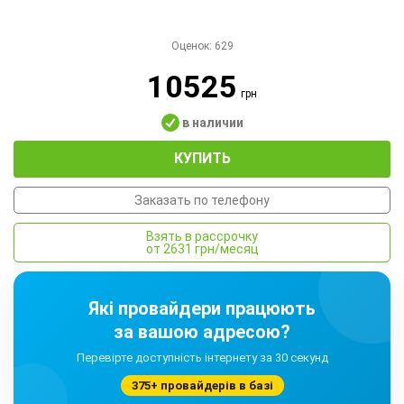
Оценок:
629
10525
грн
в наличии
КУПИТЬ
Заказать по телефону
Взять в рассрочку
от 2631 грн/месяц
Які провайдери працюють
за вашою адресою?
Перевірте доступність інтернету за 30 секунд
375+ провайдерів в базі