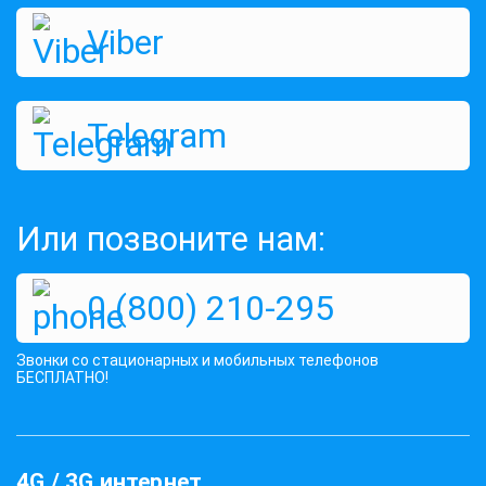
Viber
Telegram
Или позвоните нам:
0 (800) 210-295
Звонки со стационарных и мобильных телефонов
БЕСПЛАТНО!
4G / 3G интернет