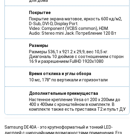
для дома
Покрытие
Покрытие экрана матовое, яркость 600 кд/м2,
D-Sub, DVI-D, Display Port.
Video: Component (VCBS common), HDM.
Audio: Stereo mini Jack. Потребление 120 Вт
Размеры
Размеры 536,1 х 921.2 х 29,9, вес 10,5 кг.
Диагональ 10 дюймов с соотношением сторон
16:9 и разрешением FullHD 1920x1080
Время отклика и углы обзора
10 мс, 178° по вертикали и горизонтали
Дополнительные преимущества
Настенное крепление Vesa от 200 х 200мм до
400 х 400мм с кронштейном в комплекте. В
комплекте также есть приставка T2 и пульт ДУ
Samsung DE40A - это крупноформатный и тонкий LED-
дисплей с широчайшими возможностями применения. Его