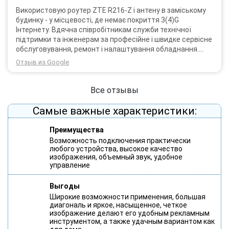
Використовую роутер ZTE R216-Z і антену в заміському
будинку - у місцевості, де немає покриття 3(4)G
Інтернету. Вдячна співробітникам служби технічної
підтримки та інженерам за професійне і швидке сервісне
обслуговування, ремонт і налаштування обладнання.
Через 3 роки після покупки я не шкодую про прийняте
Отзыв из Google
тоді рішення придбати обладнання в компанії 3G star
(зараз 4G star).
Все отзывы
Самые важные характеристики:
Преимущества
Возможность подключения практически
любого устройства, высокое качество
изображения, объемный звук, удобное
управление
Выгоды
Широкие возможности применения, большая
диагональ и яркое, насыщенное, четкое
изображение делают его удобным рекламным
инструментом, а также удачным вариантом как