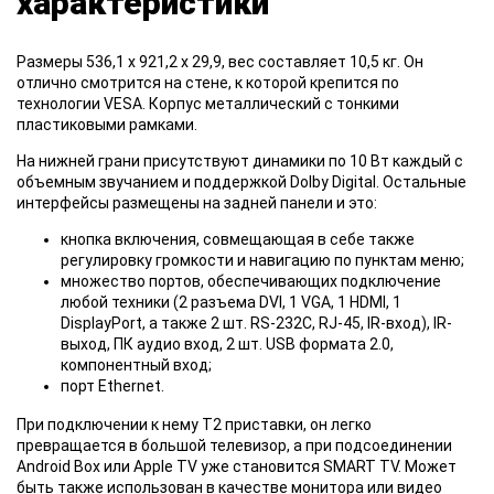
характеристики
Размеры 536,1 х 921,2 х 29,9, вес составляет 10,5 кг. Он
отлично смотрится на стене, к которой крепится по
технологии VESA. Корпус металлический с тонкими
пластиковыми рамками.
На нижней грани присутствуют динамики по 10 Вт каждый с
объемным звучанием и поддержкой Dolby Digital. Остальные
интерфейсы размещены на задней панели и это:
кнопка включения, совмещающая в себе также
регулировку громкости и навигацию по пунктам меню;
множество портов, обеспечивающих подключение
любой техники (2 разъема DVI, 1 VGA, 1 HDMI, 1
DisplayPort, а также 2 шт. RS-232C, RJ-45, IR-вход), IR-
выход, ПК аудио вход, 2 шт. USB формата 2.0,
компонентный вход;
порт Ethernet.
При подключении к нему Т2 приставки, он легко
превращается в большой телевизор, а при подсоединении
Android Box или Apple TV уже становится SMART TV. Может
быть также использован в качестве монитора или видео