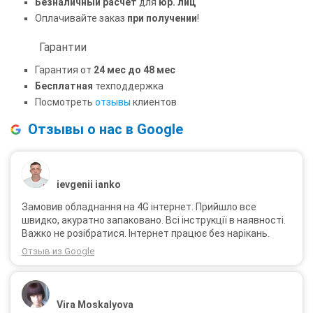
Безналичный расчет
для
юр. лиц
Оплачивайте заказ
при получении
!
Гарантии
Гарантия от
24 мес до 48 мес
Бесплатная
техподдержка
Посмотреть
отзывы
клиентов
Отзывы о нас в Google
ievgenii ianko
Замовив обладнання на 4G інтернет. Прийшло все
швидко, акуратно запаковано. Всі інструкції в наявності.
Важко не розібратися. Інтернет працює без нарікань.
Отзыв из Google
Vira Moskalyova