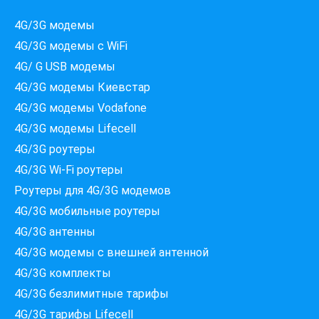
4G/3G модемы
4G/3G модемы с WiFi
4G/ G USB модемы
4G/3G модемы Киевстар
4G/3G модемы Vodafone
4G/3G модемы Lifecell
4G/3G роутеры
4G/3G Wi-Fi роутеры
Роутеры для 4G/3G модемов
4G/3G мобильные роутеры
4G/3G антенны
4G/3G модемы c внешней антенной
4G/3G комплекты
4G/3G безлимитные тарифы
Які провайдери працюють
4G/3G тарифы Lifecell