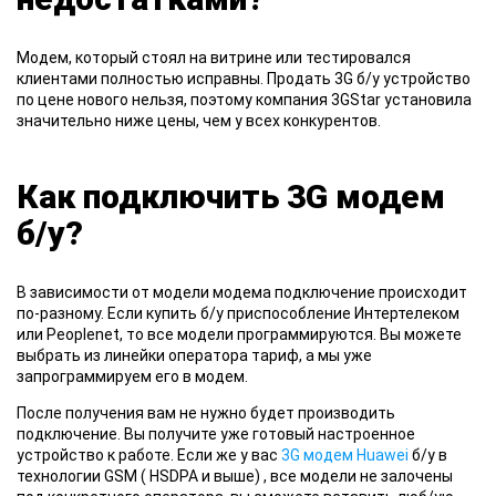
Модем
, который стоял на витрине или тестировался
клиентами полностью исправны. Продать 3G б/у устройство
по цене нового нельзя, поэтому компания 3GStar установила
значительно ниже цены, чем у всех конкурентов.
Как подключить 3G модем
б/у?
В зависимости
от модели модема подключение происходит
по-разному. Если купить б/у приспособление Интертелеком
или Peoplenet, то все модели программируются. Вы можете
выбрать из линейки оператора тариф, а мы уже
запрограммируем его в модем.
После получения вам не нужно будет производить
подключение. Вы получите уже готовый настроенное
устройство к работе. Если же у вас
3G модем Huawei
б/у в
технологии GSM ( HSDPA и выше) , все модели не залочены