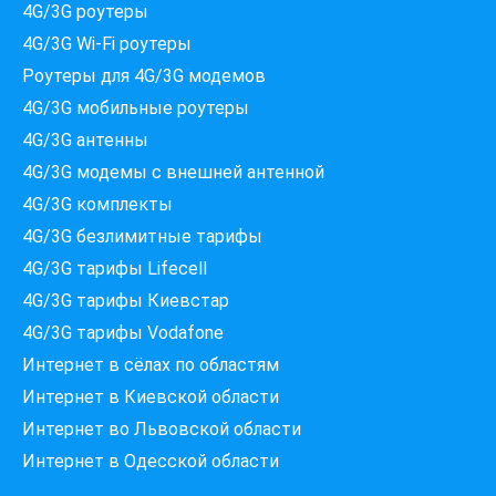
4G/3G роутеры
4G/3G Wi-Fi роутеры
Роутеры для 4G/3G модемов
4G/3G мобильные роутеры
4G/3G антенны
4G/3G модемы c внешней антенной
4G/3G комплекты
4G/3G безлимитные тарифы
Які провайдери працюють
4G/3G тарифы Lifecell
за вашою адресою?
Перевірте доступність інтернету за 30 секунд
4G/3G тарифы Киевстар
375+ провайдерів в базі
4G/3G тарифы Vodafone
Интернет в сёлах по областям
Интернет в Киевской области
Интернет во Львовской области
Введіть вашу адресу
Місто, вулиця та номер будинку
Интернет в Одесской области