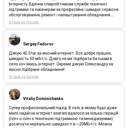
Інтернету. Вдячна співробітникам служби технічної
підтримки та інженерам за професійне і швидке сервісне
обслуговування, ремонт і налаштування обладнання.
Через 3 роки після покупки я не шкодую про прийняте
Отзыв из Google
тоді рішення придбати обладнання в компанії 3G star
(зараз 4G star).
Sergey Fedorov
Дякую 4G Star за якісний інтернет. Все добре працює,
швидкість 50 мбіт/с. Довго не міг підібрати батькам в
село хоч якись інтернет. Окреме дякую Олександру за
якісно підібране обладнання!
Отзыв из Google
Vitaliy Dominichenko
Супер професіональний підхід. В селі, в якому будо дуже
мало надій на інтернет взагалі вдалося за кілька ітерацій
(пліч-о-пліч з технічною підтримкою та менеджерами)
досягнути нереальної швидкості в ~20МБіт/с. Можна