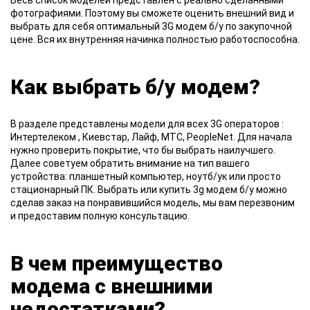
Весь список моделей представлен с реально сделанными
фотографиями. Поэтому вы сможете оценить внешний вид и
выбрать для себя оптимальный 3G модем б/у по закупочной
цене. Вся их внутренняя начинка полностью работоспособна.
Как выбрать б/у модем?
В разделе
представлены модели для всех 3G операторов :
Интертелеком , Киевстар, Лайф, МТС, PeopleNet. Для начала
нужно проверить покрытие, что бы выбрать наилучшего.
Далее советуем обратить внимание на тип вашего
устройства: планшетный компьютер, ноутб/ук или просто
стационарный ПК. Выбрать или купить 3g модем б/у можно
сделав заказ на понравившийся модель, мы вам перезвоним
и предоставим полную консультацию.
В чем преимущество
модема с внешними
недостатками?