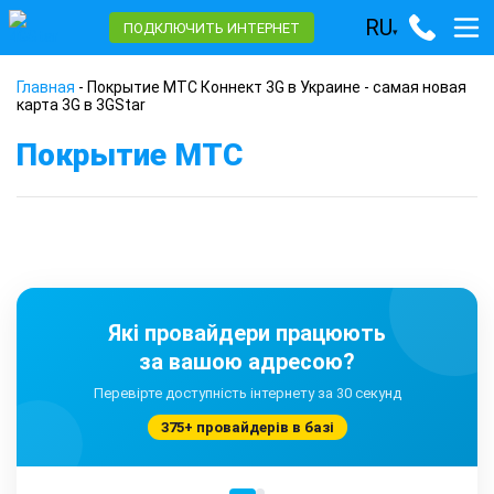
RU
ПОДКЛЮЧИТЬ ИНТЕРНЕТ
▾
Главная
-
Покрытие МТС Коннект 3G в Украине - cамая новая
карта 3G в 3GStar
Покрытие МТС
Які провайдери працюють
за вашою адресою?
Перевірте доступність інтернету за 30 секунд
375+ провайдерів в базі