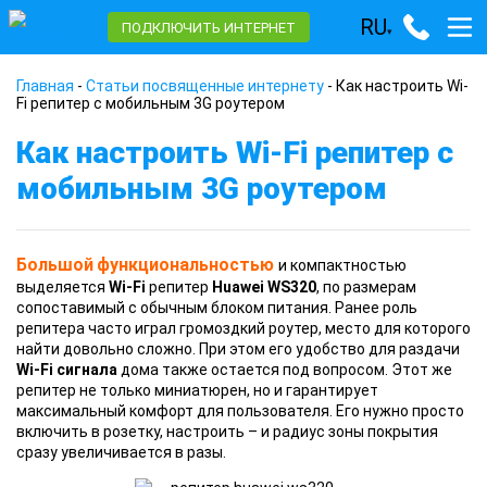
RU
ПОДКЛЮЧИТЬ ИНТЕРНЕТ
▾
Главная
-
Статьи посвященные интернету
-
Как настроить Wi-
Fi репитер с мобильным 3G роутером
Как настроить Wi-Fi репитер с
мобильным 3G роутером
Большой
функциональностью
и компактностью
выделяется
Wi-Fi
репитер
Huawei WS320
, по размерам
сопоставимый с обычным блоком питания. Ранее роль
репитера часто играл громоздкий роутер, место для которого
найти довольно сложно. При этом его удобство для раздачи
Wi-Fi сигнала
дома также остается под вопросом. Этот же
репитер не только миниатюрен, но и гарантирует
максимальный комфорт для пользователя. Его нужно просто
включить в розетку, настроить – и радиус зоны покрытия
сразу увеличивается в разы.