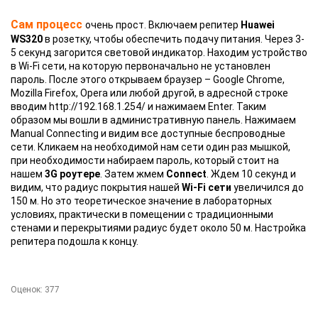
Сам процесс
очень прост. Включаем репитер
Huawei
WS320
в розетку, чтобы обеспечить подачу питания. Через 3-
5 секунд загорится световой индикатор. Находим устройство
в Wi-Fi сети, на которую первоначально не установлен
пароль. После этого открываем браузер – Google Chrome,
Mozilla Firefox, Opera или любой другой, в адресной строке
вводим http://192.168.1.254/ и нажимаем Enter. Таким
образом мы вошли в административную панель. Нажимаем
Manual Connecting и видим все доступные беспроводные
сети. Кликаем на необходимой нам сети один раз мышкой,
при необходимости набираем пароль, который стоит на
нашем
3G роутере
. Затем жмем
Сonnect
. Ждем 10 секунд и
видим, что радиус покрытия нашей
Wi-Fi сети
увеличился до
150 м. Но это теоретическое значение в лабораторных
условиях, практически в помещении с традиционными
стенами и перекрытиями радиус будет около 50 м. Настройка
репитера подошла к концу.
Оценок:
377