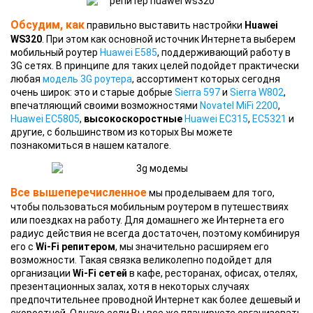
Обсудим
, как
правильно выставить настройки
Huawei
WS320
. При этом как основной источник Интернета выберем
мобильный роутер
Huawei E585
, поддерживающий работу в
3G сетях. В принципе для таких целей подойдет практически
любая
модель 3G роутера
, ассортимент которых сегодня
очень широк: это и старые добрые
Sierra 597
и
Sierra W802
,
впечатляющий своими возможностями
Novatel MiFi 2200
,
Huawei EC5805
,
высокоскоростные
Huawei EC315
,
EC5321
и
другие, с большинством из которых Вы можете
познакомиться в нашем каталоге.
Все вышеперечисленное
мы проделываем для того,
чтобы пользоваться мобильным роутером в путешествиях
или поездках на работу. Для домашнего же Интернета его
радиус действия не всегда достаточен, поэтому комбинируя
его с
Wi-Fi репитером
, мы значительно расширяем его
возможности. Такая связка великолепно подойдет для
организации
Wi-Fi сетей
в кафе, ресторанах, офисах, отелях,
презентационных залах, хотя в некоторых случаях
предпочтительнее проводной Интернет как более дешевый и