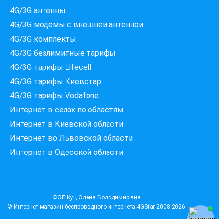
4G/3G антенны
4G/3G модемы c внешней антенной
4G/3G комплекты
4G/3G безлимитные тарифы
Які провайдери працюють
4G/3G тарифы Lifecell
за вашою адресою?
Перевірте доступність інтернету за 30 секунд
4G/3G тарифы Киевстар
375+ провайдерів в базі
4G/3G тарифы Vodafone
Интернет в сёлах по областям
Интернет в Киевской области
Интернет во Львовской области
Введіть вашу адресу
Місто, вулиця та номер будинку
Интернет в Одесской области
ПЕРЕВІРИТИ ПРОВАЙДЕРІВ
ФОП Куц Олена Володимирівна
© Интернет магазин беспроводного интернета
4GStar
2008-2026