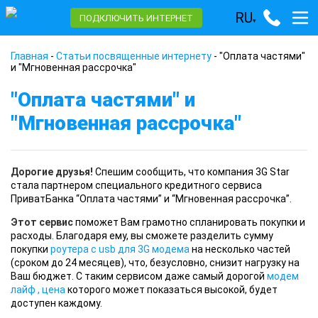
RU
ПОДКЛЮЧИТЬ ИНТЕРНЕТ
▾
Главная
-
Статьи посвященные интернету
-
"Оплата частями"
и "Мгновенная рассрочка"
"Оплата частями" и
"Мгновенная рассрочка"
Дорогие друзья!
Спешим сообщить, что компания 3G Star
стала партнером специального кредитного сервиса
ПриватБанка “Оплата частями” и “Мгновенная рассрочка”.
Этот сервис
поможет Вам грамотно спланировать покупки и
расходы. Благодаря ему, вы сможете разделить сумму
покупки
роутера с usb для 3G модема
на несколько частей
(сроком до 24 месяцев), что, безусловно, снизит нагрузку на
Ваш бюджет. С таким сервисом даже самый дорогой
модем
лайф , цена
которого может показаться высокой, будет
доступен каждому.