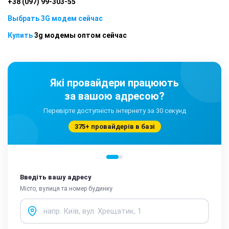
+38 (097) 99-303-55
Выбрать 3G модем сейчас
Купить
3g модемы оптом сейчас
Які провайдери працюють
за вашою адресою?
Перевірте доступність інтернету за 30 секунд
375+ провайдерів в базі
Введіть вашу адресу
Місто, вулиця та номер будинку