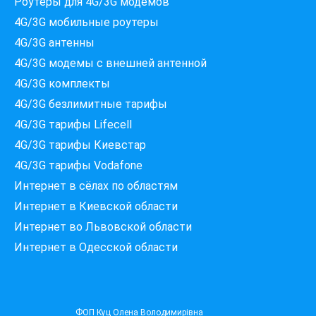
Роутеры для 4G/3G модемов
4G/3G мобильные роутеры
4G/3G антенны
4G/3G модемы c внешней антенной
4G/3G комплекты
4G/3G безлимитные тарифы
Які провайдери працюють
4G/3G тарифы Lifecell
за вашою адресою?
Перевірте доступність інтернету за 30 секунд
4G/3G тарифы Киевстар
375+ провайдерів в базі
4G/3G тарифы Vodafone
Интернет в сёлах по областям
Интернет в Киевской области
Интернет во Львовской области
Введіть вашу адресу
Місто, вулиця та номер будинку
Интернет в Одесской области
ПЕРЕВІРИТИ ПРОВАЙДЕРІВ
ФОП Куц Олена Володимирівна