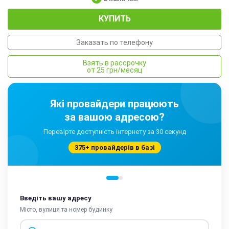
КУПИТЬ
Заказать по телефону
Взять в рассрочку
от 25 грн/месяц
Які провайдери працюють
за вашою адресою?
Перевірте доступність інтернету за 30 секунд
375+ провайдерів в базі
Введіть вашу адресу
Місто, вулиця та номер будинку