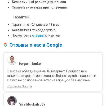
Безналичный расчет
для
юр. лиц
Оплачивайте заказ
при получении
!
Гарантии
Гарантия от
24 мес до 48 мес
Бесплатная
техподдержка
Посмотреть
отзывы
клиентов
Отзывы о нас в Google
ievgenii ianko
Замовив обладнання на 4G інтернет. Прийшло все
швидко, акуратно запаковано. Всі інструкції в наявності.
Важко не розібратися. Інтернет працює без нарікань.
Отзыв из Google
Vira Moskalyova