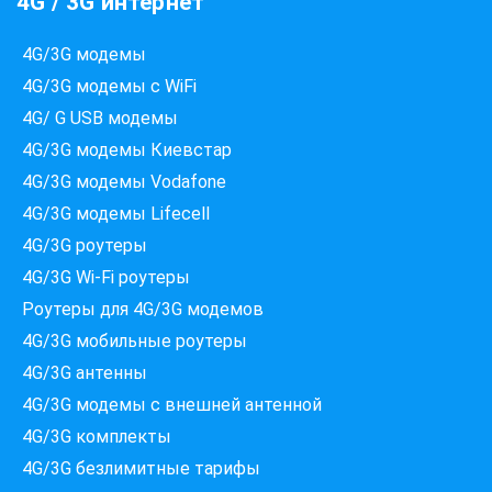
4G / 3G интернет
4G/3G модемы
4G/3G модемы с WiFi
4G/ G USB модемы
4G/3G модемы Киевстар
Які провайдери працюють
4G/3G модемы Vodafone
за вашою адресою?
4G/3G модемы Lifecell
Перевірте доступність інтернету за 30 секунд
4G/3G роутеры
375+ провайдерів в базі
4G/3G Wi-Fi роутеры
Роутеры для 4G/3G модемов
4G/3G мобильные роутеры
Введіть вашу адресу
4G/3G антенны
Місто, вулиця та номер будинку
4G/3G модемы c внешней антенной
4G/3G комплекты
ПЕРЕВІРИТИ ПРОВАЙДЕРІВ
4G/3G безлимитные тарифы