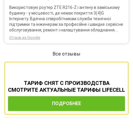
Використовую роутер ZTE R216-Z і антену в заміському
будинку - у місцевості, де немає покриття 3(4)G
Інтернету. Вдячна співробітникам служби технічної
підтримки та інженерам за професійне і швидке сервісне
обслуговування, ремонт і налаштування обладнання.
Через 3 роки після покупки я не шкодую про прийняте
Отзыв из Google
тоді рішення придбати обладнання в компанії 3G star
(зараз 4G star).
Все отзывы
ТАРИФ СНЯТ С ПРОИЗВОДСТВА
СМОТРИТЕ АКТУАЛЬНЫЕ ТАРИФЫ LIFECELL
ПОДРОБНЕЕ