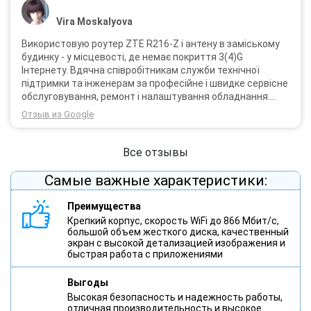
Vira Moskalyova
Використовую роутер ZTE R216-Z і антену в заміському
будинку - у місцевості, де немає покриття 3(4)G
Інтернету. Вдячна співробітникам служби технічної
підтримки та інженерам за професійне і швидке сервісне
обслуговування, ремонт і налаштування обладнання.
Через 3 роки після покупки я не шкодую про прийняте
Отзыв из Google
тоді рішення придбати обладнання в компанії 3G star
(зараз 4G star).
Все отзывы
Самые важные характеристики:
Преимущества
Крепкий корпус, скорость WiFi до 866 Мбит/с,
большой объем жесткого диска, качественный
экран с высокой детализацией изображения и
быстрая работа с приложениями
Выгоды
Высокая безопасность и надежность работы,
отличная производительность и высокое