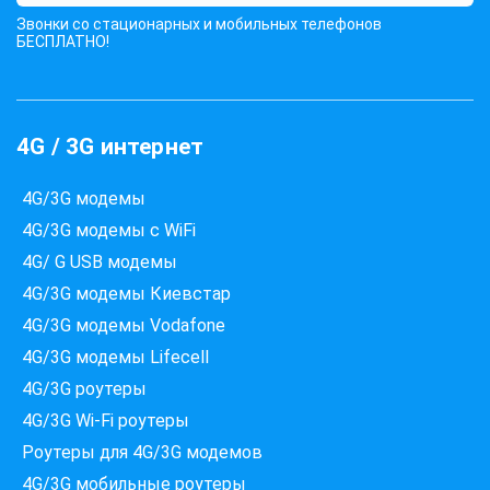
Звонки со стационарных и мобильных телефонов
БЕСПЛАТНО!
4G / 3G интернет
4G/3G модемы
4G/3G модемы с WiFi
4G/ G USB модемы
4G/3G модемы Киевстар
Які провайдери працюють
4G/3G модемы Vodafone
за вашою адресою?
4G/3G модемы Lifecell
Перевірте доступність інтернету за 30 секунд
4G/3G роутеры
375+ провайдерів в базі
4G/3G Wi-Fi роутеры
Роутеры для 4G/3G модемов
4G/3G мобильные роутеры