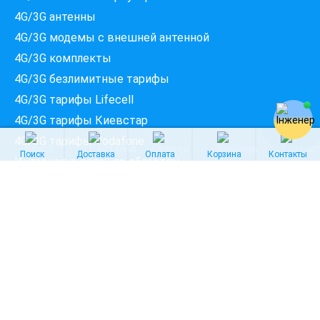
Введіть вашу адресу
Місто, вулиця та номер будинку
4G/3G антенны
4G/3G модемы c внешней антенной
4G/3G комплекты
ПЕРЕВІРИТИ ПРОВАЙДЕРІВ
4G/3G безлимитные тарифы
4G/3G тарифы Lifecell
4G/3G тарифы Киевстар
4G/3G тарифы Vodafone
Поиск
Доставка
Оплата
Корзина
Контакты
Интернет в сёлах по областям
Интернет в Киевской области
Интернет во Львовской области
Интернет в Одесской области
ФОП Куц Олена Володимирівна
© Интернет магазин беспроводного интернета
4GStar
2008-2026