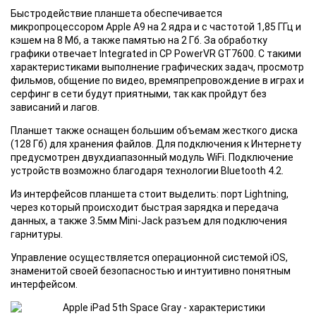
Быстродействие планшета обеспечивается
микропроцессором Apple A9 на 2 ядра и с частотой 1,85 ГГц и
кэшем на 8 Мб, а также памятью на 2 Гб. За обработку
графики отвечает Integrated in CP PowerVR GT7600. С такими
характеристиками выполнение графических задач, просмотр
фильмов, общение по видео, времяпрепровождение в играх и
серфинг в сети будут приятными, так как пройдут без
зависаний и лагов.
Планшет также оснащен большим объемам жесткого диска
(128 Гб) для хранения файлов. Для подключения к Интернету
предусмотрен двухдиапазонный модуль WiFi. Подключение
устройств возможно благодаря технологии Bluetooth 4.2.
Из интерфейсов планшета стоит выделить: порт Lightning,
через который происходит быстрая зарядка и передача
данных, а также 3.5мм Mini-Jack разъем для подключения
гарнитуры.
Управление осуществляется операционной системой iOS,
знаменитой своей безопасностью и интуитивно понятным
интерфейсом.