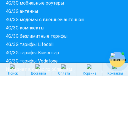
4G/3G мобильные роутеры
4G/3G антенны
Введіть вашу адресу
Місто, вулиця та номер будинку
4G/3G модемы c внешней антенной
4G/3G комплекты
4G/3G безлимитные тарифы
ПЕРЕВІРИТИ ПРОВАЙДЕРІВ
4G/3G тарифы Lifecell
4G/3G тарифы Киевстар
4G/3G тарифы Vodafone
Интернет в сёлах по областям
Поиск
Доставка
Оплата
Корзина
Контакты
Интернет в Киевской области
Интернет во Львовской области
Интернет в Одесской области
ФОП Куц Олена Володимирівна
© Интернет магазин беспроводного интернета
4GStar
2008-2026