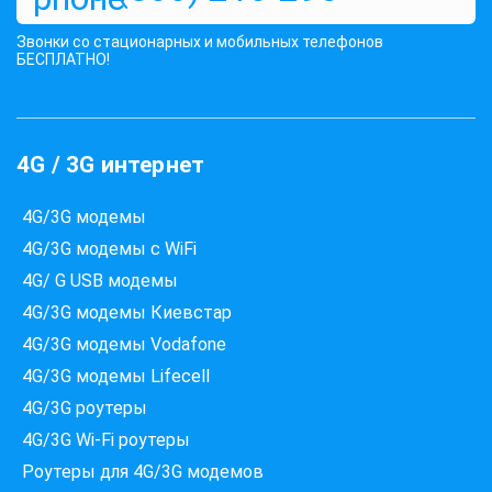
Звонки со стационарных и мобильных телефонов
БЕСПЛАТНО!
4G / 3G интернет
4G/3G модемы
4G/3G модемы с WiFi
4G/ G USB модемы
4G/3G модемы Киевстар
4G/3G модемы Vodafone
Які провайдери працюють
4G/3G модемы Lifecell
за вашою адресою?
Перевірте доступність інтернету за 30 секунд
4G/3G роутеры
4G/3G Wi-Fi роутеры
375+ провайдерів в базі
Роутеры для 4G/3G модемов