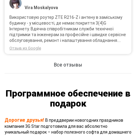
Vira Moskalyova
Використовую роутер ZTE R216-Z і антену в заміському
будинку - у місцевості, де немає покриття 3(4)G
Інтернету. Вдячна співробітникам служби технічної
підтримки та інженерам за професійне і швидке сервісне
обслуговування, ремонт і налаштування обладнання.
Через 3 роки після покупки я не шкодую про прийняте
Отзыв из Google
тоді рішення придбати обладнання в компанії 3G star
(зараз 4G star).
Все отзывы
Программное обеспечение в
подарок
Дорогие друзья!
В преддверии новогодних праздников
компания 3G Star подготовила для вас абсолютно
уникальный подарок – набор полезного софта для домашнего