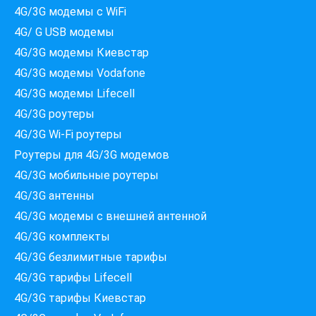
4G/3G модемы с WiFi
4G/ G USB модемы
4G/3G модемы Киевстар
4G/3G модемы Vodafone
4G/3G модемы Lifecell
4G/3G роутеры
4G/3G Wi-Fi роутеры
Роутеры для 4G/3G модемов
4G/3G мобильные роутеры
4G/3G антенны
4G/3G модемы c внешней антенной
4G/3G комплекты
4G/3G безлимитные тарифы
Які провайдери працюють
4G/3G тарифы Lifecell
за вашою адресою?
Перевірте доступність інтернету за 30 секунд
4G/3G тарифы Киевстар