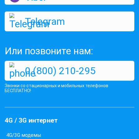
Telegram
Или позвоните нам:
0 (800) 210-295
Звонки со стационарных и мобильных телефонов
БЕСПЛАТНО!
4G / 3G интернет
4G/3G модемы