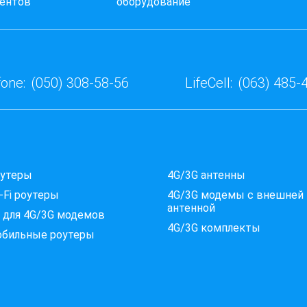
ентов
оборудование
one:
(050) 308-58-56
LifeCell:
(063) 485-
оутеры
4G/3G антенны
-Fi роутеры
4G/3G модемы c внешней
антенной
 для 4G/3G модемов
4G/3G комплекты
обильные роутеры