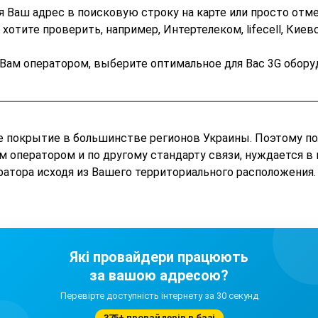
я Ваш адрес в поисковую строку на карте или просто от
тите проверить, например, Интертелеком, lifecell, Киевс
 Вам оператором, выберите оптимальное для Вас 3G обору
е покрытие в большинстве регионов Украины. Поэтому по
им оператором и по другому стандарту связи, нуждается в
атора исходя из Вашего территориального расположения.
Які провайдери працюють
за вашою адресою?
Перевірте доступність інтернету за 30 секунд
375+ провайдерів в базі