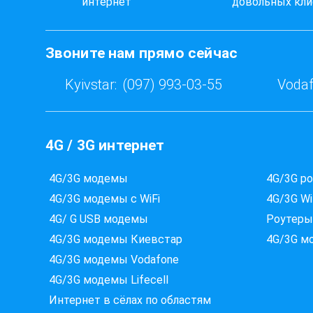
интернет
довольных кли
Звоните нам прямо сейчас
Kyivstar:
(097) 993-03-55
Vodaf
4G / 3G интернет
4G/3G модемы
4G/3G р
4G/3G модемы с WiFi
4G/3G Wi
4G/ G USB модемы
Роутеры
4G/3G модемы Киевстар
4G/3G м
4G/3G модемы Vodafone
4G/3G модемы Lifecell
Интернет в сёлах по областям