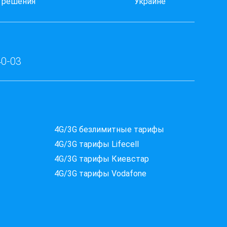
решения
Украине
40-03
Які провайдери працюють
4G/3G безлимитные тарифы
за вашою адресою?
4G/3G тарифы Lifecell
Перевірте доступність інтернету за 30 секунд
4G/3G тарифы Киевстар
375+ провайдерів в базі
4G/3G тарифы Vodafone
Введіть вашу адресу