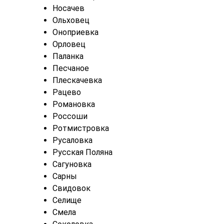
Носачев
Ольховец
Оноприевка
Орловец
Паланка
Песчаное
Плескачевка
Рацево
Романовка
Россоши
Ротмистровка
Русаловка
Русская Поляна
Сагуновка
Сарны
Свидовок
Селище
Смела