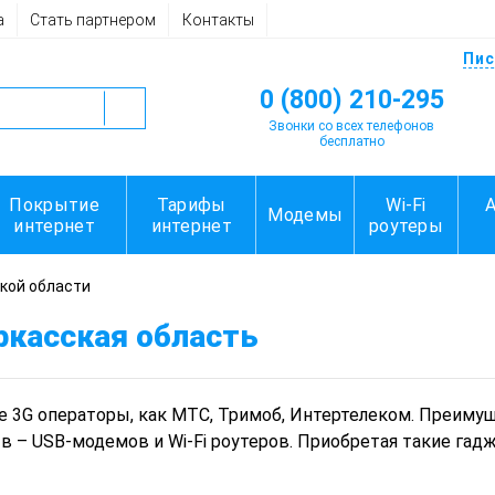
а
Стать партнером
Контакты
Пис
0 (800) 210-295
Звонки со всех телефонов
бесплатно
Покрытие
Тарифы
Wi-Fi
Модемы
интернет
интернет
роутеры
кой области
ркасская область
е 3G операторы, как МТС, Тримоб, Интертелеком. Преиму
 – USB-модемов и Wi-Fi роутеров. Приобретая такие гадж