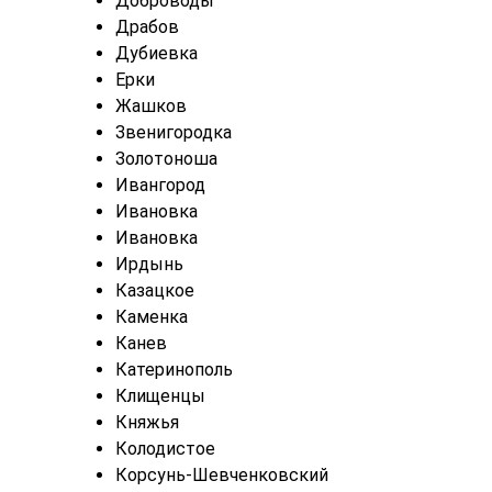
Доброводы
Драбов
Дубиевка
Ерки
Жашков
Звенигородка
Золотоноша
Ивангород
Ивановка
Ивановка
Ирдынь
Казацкое
Каменка
Канев
Катеринополь
Клищенцы
Княжья
Колодистое
Корсунь-Шевченковский