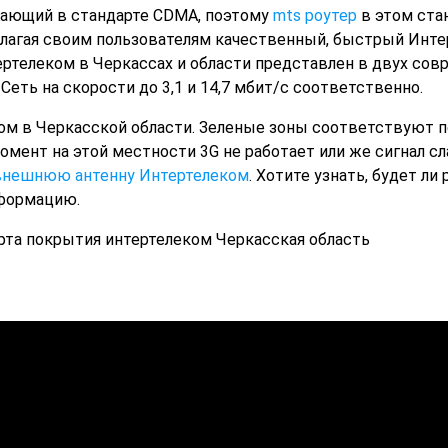
тающий в стандарте CDMA, поэтому
mts роутер
в этом ста
едлагая своим пользователям качественный, быстрый Инт
ртелеком в Черкассах и области представлен в двух совре
Сеть на скорости до 3,1 и 14,7 мбит/с соответственно.
 в Черкасской области. Зеленые зоны соответствуют покр
й момент на этой местности 3G не работает или же сигнал
внешнюю антенну Интертелеком
. Хотите узнать, будет л
нформацию.