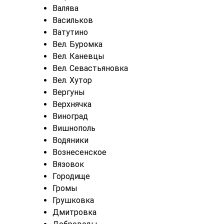
Валява
Васильков
Ватутино
Вел. Буромка
Вел. Каневцы
Вел. Севастьяновка
Вел. Хутор
Вергуны
Верхнячка
Виноград
Вишнополь
Водяники
Вознесенское
Вязовок
Городище
Громы
Грушковка
Дмитровка