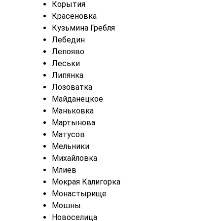
Корытия
Красеновка
Кузьмина Гребля
Лебедин
Лепояво
Леськи
Липянка
Лозоватка
Майданецкое
Маньковка
Мартынова
Матусов
Мельники
Михайловка
Млиев
Мокрая Калигорка
Монастырище
Мошны
Новоселица