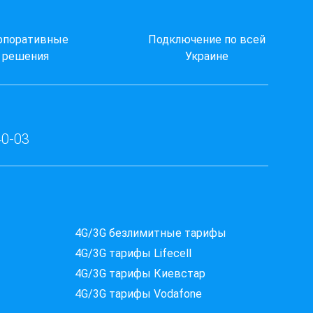
рпоративные
Подключение по всей
решения
Украине
40-03
Які провайдери працюють
4G/3G безлимитные тарифы
за вашою адресою?
4G/3G тарифы Lifecell
Перевірте доступність інтернету за 30 секунд
4G/3G тарифы Киевстар
375+ провайдерів в базі
4G/3G тарифы Vodafone