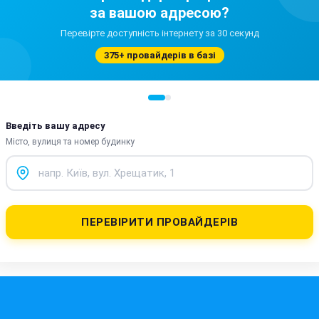
за вашою адресою?
Перевірте доступність інтернету за 30 секунд
375+ провайдерів в базі
Введіть вашу адресу
Місто, вулиця та номер будинку
ПЕРЕВІРИТИ ПРОВАЙДЕРІВ