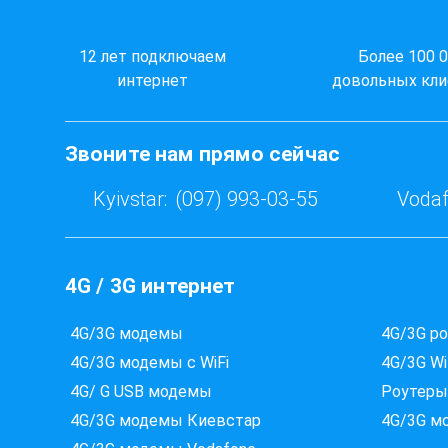
12 лет подключаем
Более 100 
интернет
довольных кли
Звоните нам прямо сейчас
Kyivstar:
(097) 993-03-55
Vodaf
4G / 3G интернет
4G/3G модемы
4G/3G р
4G/3G модемы с WiFi
4G/3G Wi
4G/ G USB модемы
Роутеры
4G/3G модемы Киевстар
4G/3G м