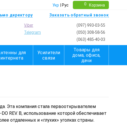
0
Укр
Рус
Корзина
ьмо директору
Заказать обратный звонок
Viber
(097) 993-03-55
Telegram
(050) 308-58-56
(063) 485-40-03
Товары для
Антенны для
Усилители
дома, офиса,
интернета
связи
дачи
да. Эта компания стала первооткрывателем
V-DO REV. B, использование которой обеспечивает
лее отдаленных и «глухих» уголках страны.