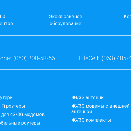
000
Эксклюзивное
Ко
ентов
оборудование
one:
(050) 308-58-56
LifeCell:
(063) 485-
оутеры
4G/3G антенны
-Fi роутеры
4G/3G модемы c внешней
антенной
 для 4G/3G модемов
4G/3G комплекты
обильные роутеры