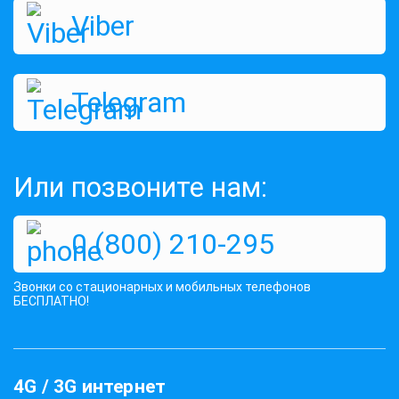
Viber
Telegram
Или позвоните нам:
0 (800) 210-295
Звонки со стационарных и мобильных телефонов
БЕСПЛАТНО!
4G / 3G интернет