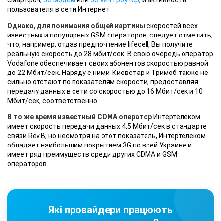
смартфон,
3G модем
или
3G Wi-Fi роутер
, и активности
пользователя в сети Интернет.
Однако, для понимания общей картины
скоростей всех
известных и популярных GSM операторов, следует отметить,
что, например, отдав предпочтение lifecell, Вы получите
реальную скорость до 28 мбит/сек. В свою очередь оператор
Vodafone обеспечивает своих абонентов скоростью равной
до 22 Мбит/сек. Наряду с ними, Киевстар и Тримоб также не
сильно отстают по показателям скорости, предоставляя
передачу данных в сети со скоростью до 16 Мбит/сек и 10
Мбит/сек, соответственно.
В то же время известный CDMA оператор
Интертелеком
имеет скорость передачи данных 4,5 Мбит/сек в стандарте
связи Rev.B, но несмотря на этот показатель, Интертелеком
обладает наибольшим покрытием 3G по всей Украине и
имеет ряд преимуществ среди других CDMA и GSM
операторов.
Які провайдери працюють