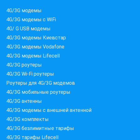
4G/3G модемы
4G/3G модемы с WiFi
4G/ G USB модемы
4G/3G модемы Киевстар
4G/3G модемы Vodafone
4G/3G модемы Lifecell
4G/3G роутеры
4G/3G Wi-Fi роутеры
Роутеры для 4G/3G модемов
4G/3G мобильные роутеры
4G/3G антенны
4G/3G модемы c внешней антенной
4G/3G комплекты
4G/3G безлимитные тарифы
Які провайдери працюють
4G/3G тарифы Lifecell