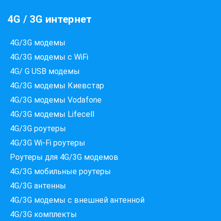
4G / 3G интернет
4G/3G модемы
4G/3G модемы с WiFi
4G/ G USB модемы
4G/3G модемы Киевстар
4G/3G модемы Vodafone
4G/3G модемы Lifecell
4G/3G роутеры
4G/3G Wi-Fi роутеры
Роутеры для 4G/3G модемов
4G/3G мобильные роутеры
4G/3G антенны
4G/3G модемы c внешней антенной
4G/3G комплекты