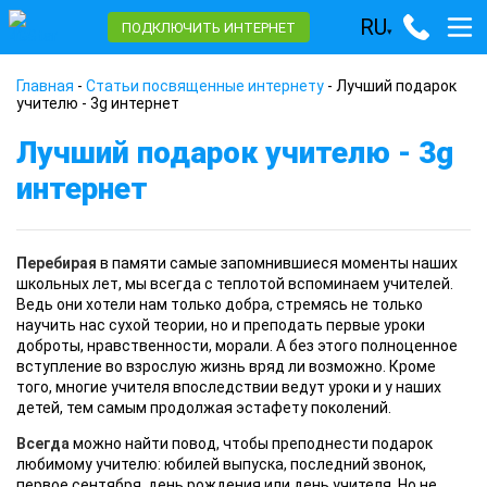
RU
ПОДКЛЮЧИТЬ ИНТЕРНЕТ
▾
Главная
-
Статьи посвященные интернету
-
Лучший подарок
учителю - 3g интернет
Лучший подарок учителю - 3g
интернет
Перебирая
в памяти самые запомнившиеся моменты наших
школьных лет, мы всегда с теплотой вспоминаем учителей.
Ведь они хотели нам только добра, стремясь не только
научить нас сухой теории, но и преподать первые уроки
доброты, нравственности, морали. А без этого полноценное
вступление во взрослую жизнь вряд ли возможно. Кроме
того, многие учителя впоследствии ведут уроки и у наших
детей, тем самым продолжая эстафету поколений.
Всегда
можно найти повод, чтобы преподнести подарок
любимому учителю: юбилей выпуска, последний звонок,
первое сентября, день рождения или день учителя. Но не