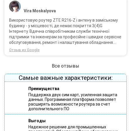
Vira Moskalyova
Використовую роутер ZTE R216-Z і антену в заміському
будинку - у місцевості, де немає покриття 3(4)G
Інтернету. Вдячна співробітникам служби технічної
підтримки та інженерам за професійне і швидке сервісне
обслуговування, ремонт і налаштування обладнання.
Через 3 роки після покупки я не шкодую про прийняте
Отзыв из Google
тоді рішення придбати обладнання в компанії 3G star
(зараз 4G star).
Все отзывы
Самые важные характеристики:
Преимущества
Поддержка двух сим карт, усиленная защита
данных. Программная платформа позволяет
расширять возможности роутера за счет
дополнительного ПО
Выгоды
Надежное решение для промышленных