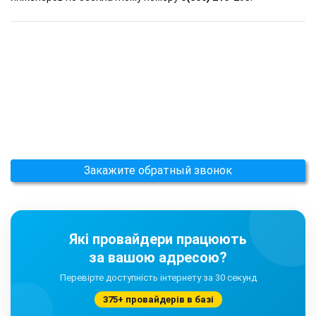
Закажите обратный звонок
Які провайдери працюють
за вашою адресою?
Перевірте доступність інтернету за 30 секунд
375+ провайдерів в базі