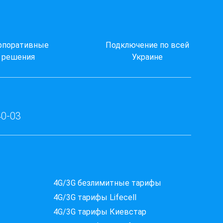
рпоративные
Подключение по всей
решения
Украине
40-03
Які провайдери працюють
4G/3G безлимитные тарифы
за вашою адресою?
4G/3G тарифы Lifecell
Перевірте доступність інтернету за 30 секунд
4G/3G тарифы Киевстар