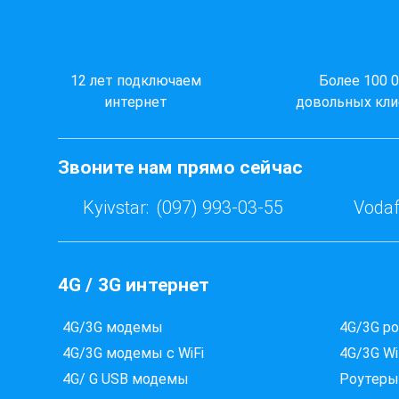
12 лет подключаем
Более 100 
интернет
довольных кли
Звоните нам прямо сейчас
Kyivstar:
(097) 993-03-55
Vodaf
4G / 3G интернет
4G/3G модемы
4G/3G р
4G/3G модемы с WiFi
4G/3G Wi
4G/ G USB модемы
Роутеры