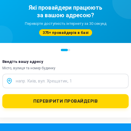
Які провайдери працюють
за вашою адресою?
Перевірте доступність інтернету за 30 секунд
375+ провайдерів в базі
Введіть вашу адресу
Місто, вулиця та номер будинку
ПЕРЕВІРИТИ ПРОВАЙДЕРІВ