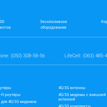
000
Эксклюзивное
Ко
ентов
оборудование
one:
(050) 308-58-56
LifeCell:
(063) 485-
оутеры
4G/3G антенны
-Fi роутеры
4G/3G модемы c внешней
антенной
 для 4G/3G модемов
4G/3G комплекты