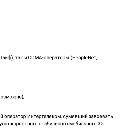
айф), так и CDMA-операторы (PeopleNet,
возможно);
й оператор Интертелеком, сумевший завоевать
ги скоростного стабильного мобильного 3G