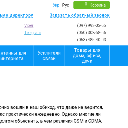
0
Укр
Рус
Корзина
ьмо директору
Заказать обратный звонок
Viber
(097) 993-03-55
Telegram
(050) 308-58-56
(063) 485-40-03
Товары для
Антенны для
Усилители
дома, офиса,
интернета
связи
дачи
очно вошли в наш обиход, что даже не верится,
нас практически ежедневно. Однако многие ли
долгом объяснить, в чем различия GSM и CDMA.