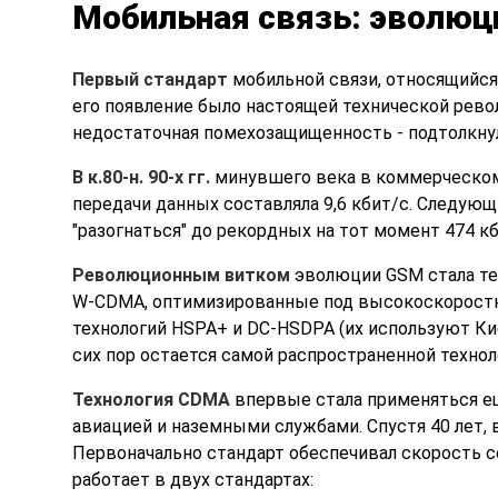
Мобильная связь: эволюц
Первый стандарт
мобильной связи, относящийся 
его появление было настоящей технической рево
недостаточная помехозащищенность - подтолкнул
В к.80-н. 90-х гг.
минувшего века в коммерческом 
передачи данных составляла 9,6 кбит/с. Следующим
"разогнаться" до рекордных на тот момент 474 кб
Революционным витком
эволюции GSM стала тех
W-CDMA, оптимизированные под высокоскоростные
технологий HSPA+ и DC-HSDPA (их используют Кие
сих пор остается самой распространенной технол
Технология CDMA
впервые стала применяться е
авиацией и наземными службами. Спустя 40 лет, 
Первоначально стандарт обеспечивал скорость со
работает в двух стандартах: