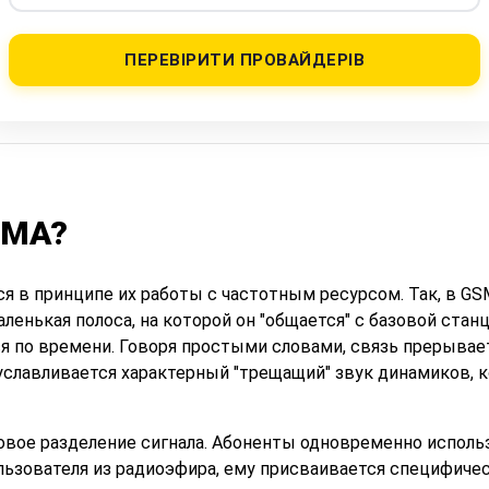
ПЕРЕВІРИТИ ПРОВАЙДЕРІВ
DMA?
я в принципе их работы с частотным ресурсом. Так, в GS
ленькая полоса, на которой он "общается" с базовой стан
 по времени. Говоря простыми словами, связь прерывает
уславливается характерный "трещащий" звук динамиков, к
овое разделение сигнала. Абоненты одновременно использ
ьзователя из радиоэфира, ему присваивается специфическ