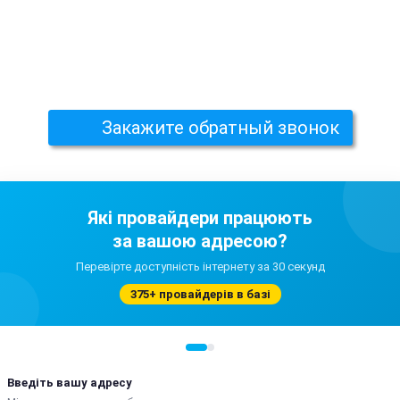
Закажите обратный звонок
Які провайдери працюють
за вашою адресою?
Перевірте доступність інтернету за 30 секунд
375+ провайдерів в базі
Введіть вашу адресу