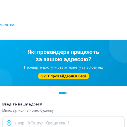
елеком
.
Які провайдери працюють
за вашою адресою?
Перевірте доступність інтернету за 30 секунд
375+ провайдерів в базі
Введіть вашу адресу
Місто, вулиця та номер будинку