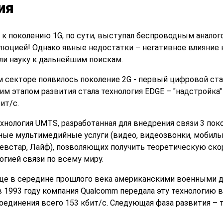
ия
к поколению 1G, по сути, выступал беспроводным аналог
люцией! Однако явные недостатки – негативное влияние н
и науку к дальнейшим поискам.
секторе появилось поколение 2G - первый цифровой ста
 этапом развития стала технология EDGE – "надстройка" на
ит/с.
нология UMTS, разработанная для внедрения связи 3 покол
 мультимедийные услуги (видео, видеозвонки, мобильный
встар, Лайф), позволяющих получить теоретическую скоро
огией связи по всему миру.
ще в середине прошлого века американскими военными 
в 1993 году компания Qualcomm передала эту технологию 
единения всего 153 кбит/с. Следующая фаза развития – те