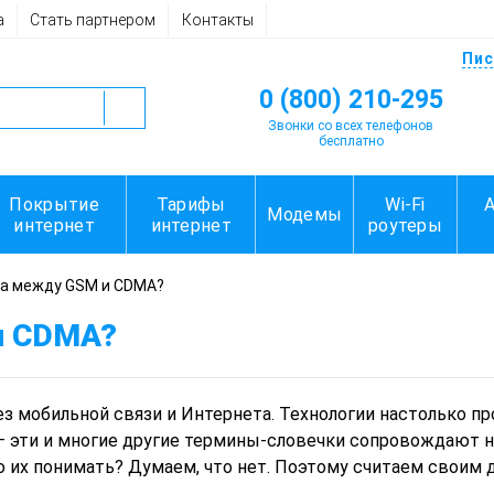
а
Стать партнером
Контакты
Пис
0 (800) 210-295
Звонки со всех телефонов
бесплатно
Покрытие
Тарифы
Wi-Fi
Модемы
интернет
интернет
роутеры
ца между GSM и CDMA?
и CDMA?
з мобильной связи и Интернета. Технологии настолько пр
 – эти и многие другие термины-словечки сопровождают 
но их понимать? Думаем, что нет. Поэтому считаем своим 