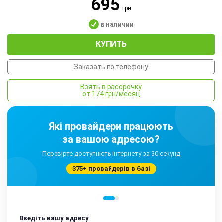
695
грн
в наличии
КУПИТЬ
Заказать по телефону
Взять в рассрочку
от 174 грн/месяц
Які провайдери працюють
за вашою адресою?
Перевірте доступність інтернету за 30 секунд
375+ провайдерів в базі
Введіть вашу адресу