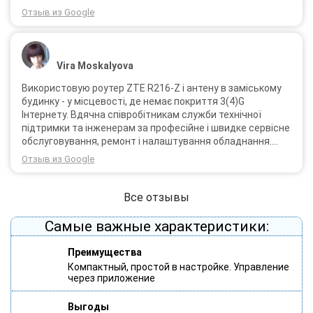
Отзыв из Google
Vira Moskalyova
Використовую роутер ZTE R216-Z і антену в заміському
будинку - у місцевості, де немає покриття 3(4)G
Інтернету. Вдячна співробітникам служби технічної
підтримки та інженерам за професійне і швидке сервісне
обслуговування, ремонт і налаштування обладнання.
Через 3 роки після покупки я не шкодую про прийняте
Отзыв из Google
тоді рішення придбати обладнання в компанії 3G star
(зараз 4G star).
Все отзывы
Самые важные характеристики:
Преимущества
Компактный, простой в настройке. Управление
через приложение
Выгоды