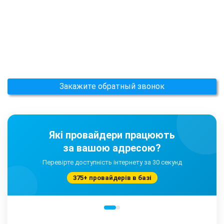
Закажите обратный звонок
Які провайдери працюють
за вашою адресою?
Перевірте доступність інтернету за 30 секунд
375+ провайдерів в базі