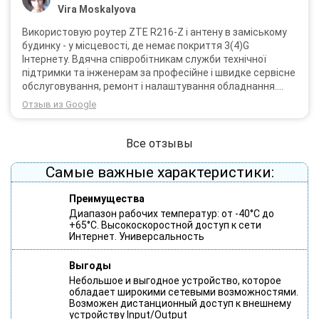
Vira Moskalyova
Використовую роутер ZTE R216-Z і антену в заміському
будинку - у місцевості, де немає покриття 3(4)G
Інтернету. Вдячна співробітникам служби технічної
підтримки та інженерам за професійне і швидке сервісне
обслуговування, ремонт і налаштування обладнання.
Через 3 роки після покупки я не шкодую про прийняте
Отзыв из Google
тоді рішення придбати обладнання в компанії 3G star
(зараз 4G star).
Все отзывы
Самые важные характеристики:
Преимущества
Диапазон рабочих температур: от -40°С до
+65°С. Высокоскоростной доступ к сети
Интернет. Универсальность
Выгоды
Небольшое и выгодное устройство, которое
обладает широкими сетевыми возможностями.
Возможен дистанционный доступ к внешнему
устройству Input/Output