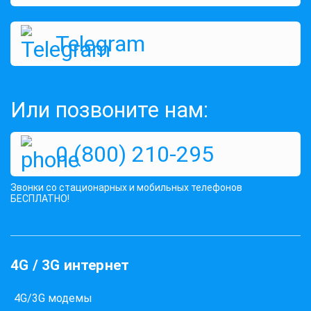
Telegram
Или позвоните нам:
0 (800) 210-295
Звонки со стационарных и мобильных телефонов
БЕСПЛАТНО!
4G / 3G интернет
4G/3G модемы