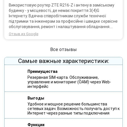
Використовую роутер ZTE R216-Z і антену в заміському
будинку - у місцевості, де немає покриття 3(4)G
Інтернету. Вдячна співробітникам служби технічної
підтримки та інженерам за професійне і швидке сервісне
обслуговування, ремонт і налаштування обладнання.
Через 3 роки після покупки я не шкодую про прийняте
Отзыв из Google
тоді рішення придбати обладнання в компанії 3G star
(зараз 4G star).
Все отзывы
Самые важные характеристики:
Преимущества
Резервная SIM-карта. Обслуживание,
управление и мониторинг (OAM) через Web-
интерфейс
Выгоды
Удобное и мощное решение большинства
сетевых задач. Возможность получать доступ к
Интернет через разные типы подключения
Функции