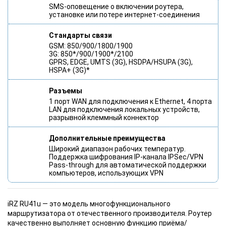
SMS-оповещение о включении роутера,
установке или потере интернет-соединения
Стандарты связи
GSM: 850/900/1800/1900
3G: 850*/900/1900*/2100
GPRS, EDGE, UMTS (3G), HSDPA/HSUPA (3G),
HSPA+ (3G)*
Разъемы
1 порт WAN для подключения к Ethernet, 4 порта
LAN для подключения локальных устройств,
разрывной клеммный коннектор
Дополнительные преимущества
Широкий диапазон рабочих температур.
Поддержка шифрования IP-канала IPSec/VPN
Pass-through для автоматической поддержки
компьютеров, использующих VPN
iRZ RU41u — это модель многофункционального
маршрутизатора от отечественного производителя. Роутер
качественно выполняет основную функцию приёма/