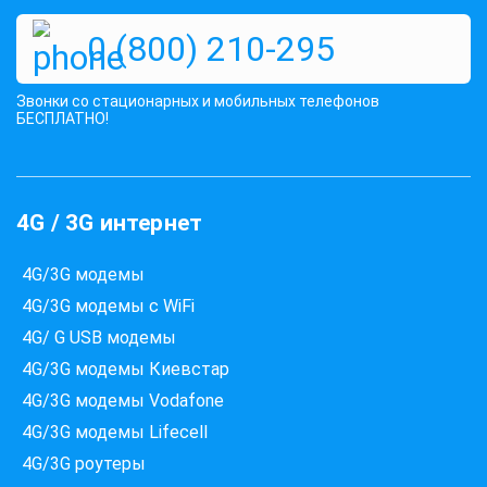
0 (800) 210-295
Звонки со стационарных и мобильных телефонов
БЕСПЛАТНО!
Які провайдери працюють
за вашою адресою?
4G / 3G интернет
Перевірте доступність інтернету за 30 секунд
375+ провайдерів в базі
4G/3G модемы
4G/3G модемы с WiFi
4G/ G USB модемы
Введіть вашу адресу
4G/3G модемы Киевстар
Місто, вулиця та номер будинку
4G/3G модемы Vodafone
4G/3G модемы Lifecell
ПЕРЕВІРИТИ ПРОВАЙДЕРІВ
4G/3G роутеры