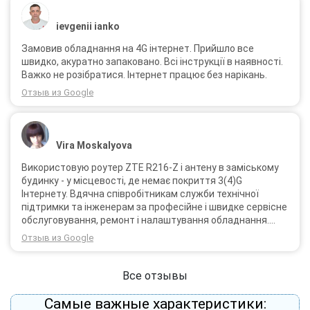
ievgenii ianko
Замовив обладнання на 4G інтернет. Прийшло все
швидко, акуратно запаковано. Всі інструкції в наявності.
Важко не розібратися. Інтернет працює без нарікань.
Отзыв из Google
Vira Moskalyova
Використовую роутер ZTE R216-Z і антену в заміському
будинку - у місцевості, де немає покриття 3(4)G
Інтернету. Вдячна співробітникам служби технічної
підтримки та інженерам за професійне і швидке сервісне
обслуговування, ремонт і налаштування обладнання.
Через 3 роки після покупки я не шкодую про прийняте
Отзыв из Google
тоді рішення придбати обладнання в компанії 3G star
(зараз 4G star).
Все отзывы
Самые важные характеристики: