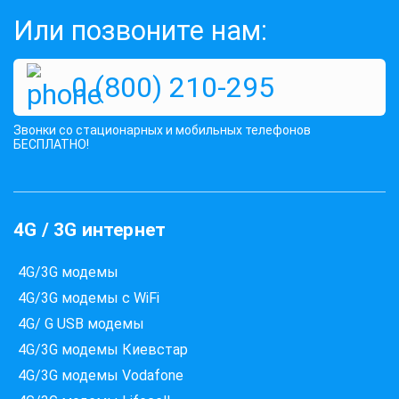
Услуга тестирования работы
Или позвоните нам:
операторов 1 устройстве
0 (800) 210-295
Оценок:
419
497 грн
КУПИТЬ
Звонки со стационарных и мобильных телефонов
БЕСПЛАТНО!
4G / 3G интернет
4G/3G модемы
4G/3G модемы с WiFi
4G/ G USB модемы
4G/3G модемы Киевстар
4G/3G модемы Vodafone