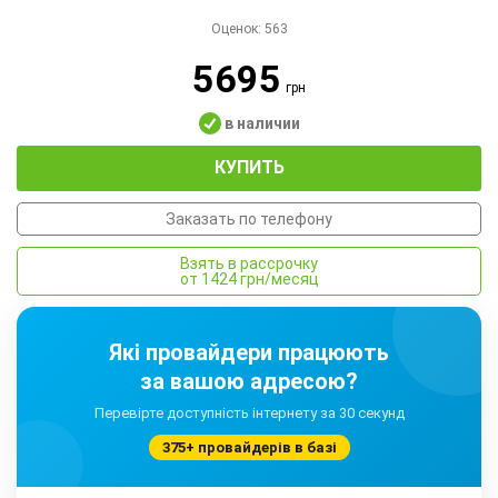
Оценок:
563
5695
грн
в наличии
КУПИТЬ
Заказать по телефону
Взять в рассрочку
от 1424 грн/месяц
Які провайдери працюють
за вашою адресою?
Перевірте доступність інтернету за 30 секунд
375+ провайдерів в базі