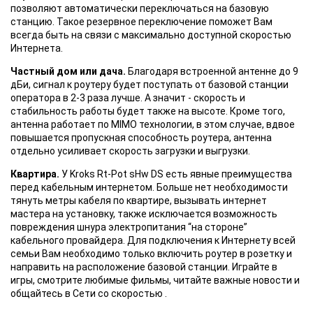
позволяют автоматически переключаться на базовую
станцию. Такое резервное переключение поможет Вам
всегда быть на связи с максимально доступной скоростью
Интернета.
Частный дом или дача.
Благодаря встроенной антенне до 9
дБи, сигнал к роутеру будет поступать от базовой станции
оператора в 2-3 раза лучше. А значит - скорость и
стабильность работы будет также на высоте. Кроме того,
антенна работает по MIMO технологии, в этом случае, вдвое
повышается пропускная способность роутера, антенна
отдельно усиливает скорость загрузки и выгрузки.
Квартира.
У Kroks Rt-Pot sHw DS есть явные преимущества
перед кабельным интернетом. Больше нет необходимости
тянуть метры кабеля по квартире, вызывать интернет
мастера на установку, также исключается возможность
повреждения шнура электропитания “на стороне”
кабельного провайдера. Для подключения к Интернету всей
семьи Вам необходимо только включить роутер в розетку и
направить на расположение базовой станции. Играйте в
игры, смотрите любимые фильмы, читайте важные новости и
общайтесь в Сети со скоростью .