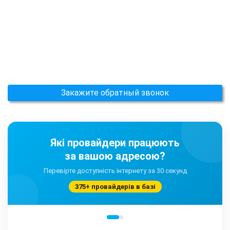
Закажите обратный звонок
Які провайдери працюють
за вашою адресою?
Перевірте доступність інтернету за 30 секунд
375+ провайдерів в базі