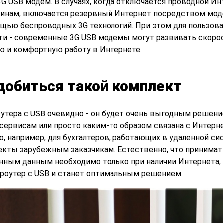
G USB модем. В случаях, когда отключается проводной Ин
ичинам, включается резервный Интернет посредством мод
ощью беспроводных 3G технологий. При этом для пользова
ти - современные 3G USB модемы могут развивать скорос
ю и комфортную работу в Интернете.
добиться такой комплект
утера с USB очевидно - он будет очень выгодным решение
 сервисам или просто каким-то образом связана с Интерн
, например, для бухгалтеров, работающих в удаленной си
кты зарубежным заказчикам. Естественно, что принимат
енным данным необходимо только при наличии Интернета, 
 роутер с USB и станет оптимальным решением.