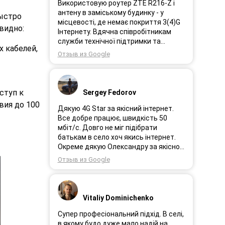
Використовую роутер ZTE R216-Z і
антену в заміському будинку - у
быстро
місцевості, де немає покриття 3(4)G
видно:
Інтернету. Вдячна співробітникам
служби технічної підтримки та
 кабелей,
інженерам за професійне і швидке
Отзыв из Google
сервісне обслуговування, ремонт і
налаштування обладнання. Через 3
роки після покупки я не шкодую про
прийняте тоді рішення придбати
ступ к
Sergey Fedorov
обладнання в компанії 3G star (зараз
вия до 100
4G star).
Дякую 4G Star за якісний інтернет.
Все добре працює, швидкість 50
мбіт/с. Довго не міг підібрати
батькам в село хоч якись інтернет.
Окреме дякую Олександру за якісно
підібране обладнання!
Отзыв из Google
Vitaliy Dominichenko
Супер професіональний підхід. В селі,
в якому будо дуже мало надій на