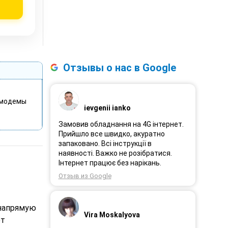
Отзывы о нас в Google
 модемы
ievgenii ianko
Замовив обладнання на 4G інтернет.
Прийшло все швидко, акуратно
запаковано. Всі інструкції в
наявності. Важко не розібратися.
Інтернет працює без нарікань.
Отзыв из Google
 напрямую
Vira Moskalyova
ют