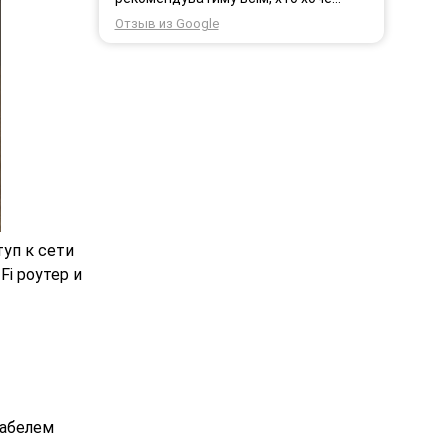
користуватись безпровідним
Отзыв из Google
інтернетом.
уп к сети
i роутер и
кабелем