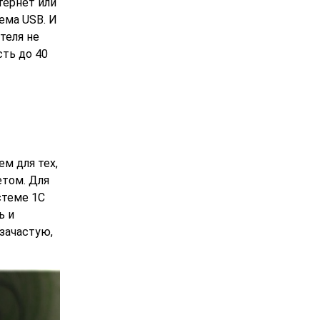
тернет или
ема USB. И
теля не
ть до 40
м для тех,
етом. Для
стеме 1С
ь и
зачастую,