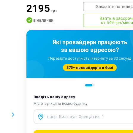
2195
Заказать по теле
грн
Взять в рассроч
в наличии
от 549 грн/мес
Які провайдери працюють
за вашою адресою?
Перевірте доступність інтернету за 30 секунд
375+ провайдерів в базі
Введіть вашу адресу
Місто, вулиця та номер будинку