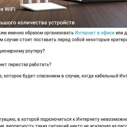
ким именно образом организовать
Интернет в офисе
или д
ом случае стоит поставить перед собой некоторые критер
ционарному роутеру?
рнет перестал работать?
 которое будет спасением в случае, когда кабельный Ин
туацию, в которой подключиться к Интернету невозможно
емя, вероятность таких ситуаций никто не исключал из ра