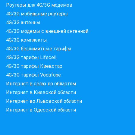
Роутеры для 4G/3G модемов
4G/3G мобильные роутеры
4G/3G антенны
4G/3G модемы c внешней антенной
4G/3G комплекты
4G/3G безлимитные тарифы
Які провайдери працюють
4G/3G тарифы Lifecell
за вашою адресою?
Перевірте доступність інтернету за 30 секунд
4G/3G тарифы Киевстар
375+ провайдерів в базі
4G/3G тарифы Vodafone
Интернет в сёлах по областям
Интернет в Киевской области
Интернет во Львовской области
Введіть вашу адресу
Місто, вулиця та номер будинку
Интернет в Одесской области
ПЕРЕВІРИТИ ПРОВАЙДЕРІВ