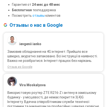
Гарантия от
24 мес до 48 мес
Бесплатная
техподдержка
Посмотреть
отзывы
клиентов
Отзывы о нас в Google
ievgenii ianko
Замовив обладнання на 4G інтернет. Прийшло все
швидко, акуратно запаковано. Всі інструкції в наявності.
Важко не розібратися. Інтернет працює без нарікань.
Отзыв из Google
Vira Moskalyova
Використовую роутер ZTE R216-Z і антену в заміському
будинку - у місцевості, де немає покриття 3(4)G
Інтернету. Вдячна співробітникам служби технічної
підтримки та інженерам за професійне і швидке сервісне