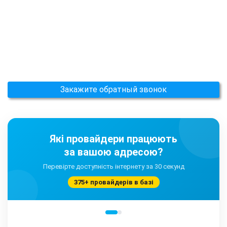
Закажите обратный звонок
Які провайдери працюють
за вашою адресою?
Перевірте доступність інтернету за 30 секунд
375+ провайдерів в базі