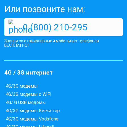
Или позвоните нам:
0 (800) 210-295
Звонки со стационарных и мобильных телефонов
Які провайдери працюють
БЕСПЛАТНО!
за вашою адресою?
Перевірте доступність інтернету за 30 секунд
375+ провайдерів в базі
4G / 3G интернет
4G/3G модемы
Введіть вашу адресу
4G/3G модемы с WiFi
Місто, вулиця та номер будинку
4G/ G USB модемы
4G/3G модемы Киевстар
ПЕРЕВІРИТИ ПРОВАЙДЕРІВ
4G/3G модемы Vodafone