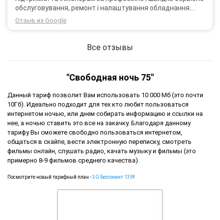
обслуговування, ремонт і налаштування обладнання.
Через 3 роки після покупки я не шкодую про прийняте
Отзыв из Google
тоді рішення придбати обладнання в компанії 3G star
(зараз 4G star).
Все отзывы
"Свободная ночь 75"
Данный тариф позволит Вам использовать 10 000 Мб (это почти
10Гб). Идеально подходит для тех кто любит пользоваться
интернетом ночью, или днем собирать информацию и ссылки на
нее, а ночью ставить это все на закачку. Благодаря данному
тарифу Вы сможете свободно пользоваться интернетом,
общаться в скайпе, вести электронную переписку, смотреть
фильмы онлайн, слушать радио, качать музыку и фильмы (это
примерно 8-9 фильмов среднего качества).
Посмотрите новый тарифный план -
3G Безлимит 139
!