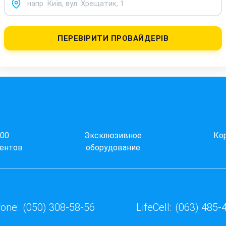
ПЕРЕВІРИТИ ПРОВАЙДЕРІВ
000
Эксклюзивное
Ко
ентов
оборудование
one:
(050) 308-58-56
LifeCell:
(063) 485-