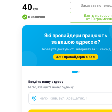
40
Заказать по теле
грн
Взять в рассроч
в наличии
от 10 грн/меся
Які провайдери працюють
за вашою адресою?
Перевірте доступність інтернету за 30 секунд
375+ провайдерів в базі
Введіть вашу адресу
Місто, вулиця та номер будинку