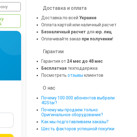
фону
Доставка и оплата
Доставка по всей
Украине
ку
ц
Оплата картой или наличный расчет
Безналичный расчет
для
юр. лиц
Оплачивайте заказ
при получении
!
Гарантии
Гарантия от
24 мес до 48 мес
Бесплатная
техподдержка
Посмотреть
отзывы
клиентов
О нас
Почему 100 000 абонентов выбрали
4GStar?
Почему мы продаем только
Оригинальное оборудование?
Как мы подготавливаем заказы?
Шесть факторов успешной покупки