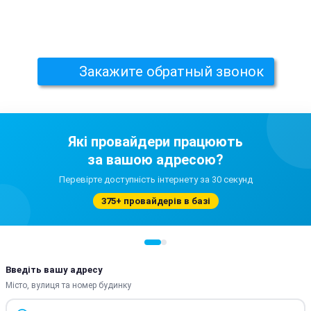
Закажите обратный звонок
Які провайдери працюють
за вашою адресою?
Перевірте доступність інтернету за 30 секунд
375+ провайдерів в базі
Введіть вашу адресу
Місто, вулиця та номер будинку