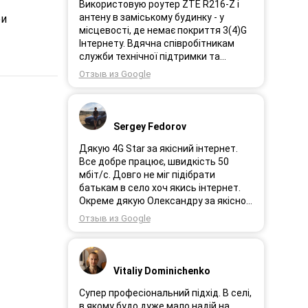
Використовую роутер ZTE R216-Z і
антену в заміському будинку - у
ри
місцевості, де немає покриття 3(4)G
Інтернету. Вдячна співробітникам
служби технічної підтримки та
інженерам за професійне і швидке
Отзыв из Google
сервісне обслуговування, ремонт і
налаштування обладнання. Через 3
роки після покупки я не шкодую про
прийняте тоді рішення придбати
Sergey Fedorov
обладнання в компанії 3G star (зараз
4G star).
Дякую 4G Star за якісний інтернет.
Все добре працює, швидкість 50
мбіт/с. Довго не міг підібрати
батькам в село хоч якись інтернет.
Окреме дякую Олександру за якісно
підібране обладнання!
Отзыв из Google
Vitaliy Dominichenko
Супер професіональний підхід. В селі,
в якому будо дуже мало надій на