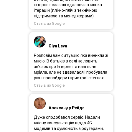
інтернет взагалі вдалося за кілька
ітерацій (пліч-о-пліч з технічною
підтримкою та менеджерами)
досягнути нереальної швидкості в
Отзыв из Google
~20МБіт/с. Можна мріяти про більше,
але я дуже вдячний за цей
результат, так як перші спроби
впиралися в максимум 4-5 МБіт/с.
Olya Leva
Спробували усіх можливих
операторів, обертав десятки разів
Розповім вам ситуацію яка виникла зі
антену, змінили один раз модем з
мною. В батьків в селі не ловить
невеликою доплатою і вдалося
зв’язок про Інтернет я навіть не
неможливе :) Дякую вам! Безумовно
мріяла, але не здавалася і пробувала
вдячний і радий знайомству.
різні провайдери і пристрої стегнах
був дуже слабким або взагалі
Отзыв из Google
відсутній. І ось я в Інтернеті побачила
рекламу 3GStart перше що мене
підкорило це тестовий період 1 міс, я
вирішила спробувати ще раз.
Александр Рейда
Надіслала заявку зімною зв’язалася
менеджер Олеся дуже привітна
Дуже сподобався сервіс. Надали
дівчина розповіла все детально і
якісну консультацію щодо 4G
порадила хороший пристрій.
модемів та сумісність з роутерами,