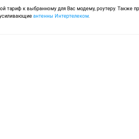
й тариф к выбранному для Вас модему, роутеру. Также п
м усиливающие
антенны Интертелеком
.