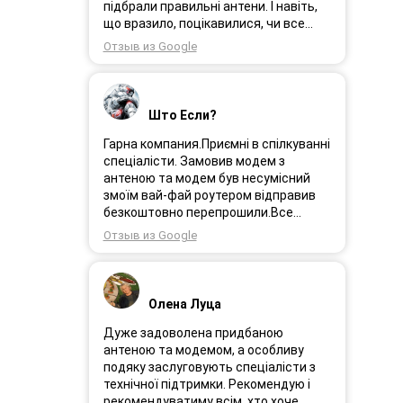
Замовлення прийшло через день і я
підбрали правильні антени. І навіть,
поїхала встановлювати інтернет.
що вразило, поцікавилися, чи все
Олеся була на зв’язоку і все
гаразд після впровадження
Отзыв из Google
допомагала. І ось інтернет працює як
обладнання в експлуатацію та чи
довго ми цього чекали швидкіст як
потрібна допомога спеціалістів.
вмісті все супер. Я дуже задоволена.
Дуже рекомендую!
Дякую менеджеру Олесі яка
Што Если?
порадила і допомогла а також за її
турботу. Дякую. Рекомендую .
Гарна компания.Приємні в спілкуванні
спеціалісти. Замовив модем з
антеною та модем був несумісний
змоїм вай-фай роутером відправив
безкоштовно перепрошили.Все
працює.
Отзыв из Google
Олена Луца
Дуже задоволена придбаною
антеною та модемом, а особливу
подяку заслуговують спеціалісти з
технічної підтримки. Рекомендую і
рекомендуватиму всім, хто хоче