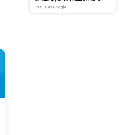
користуватись безпровідним
Отзыв из Google
інтернетом.