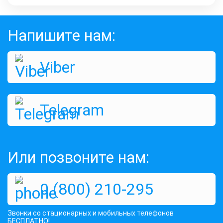
Напишите нам:
Viber
Telegram
Или позвоните нам:
0 (800) 210-295
Звонки со стационарных и мобильных телефонов
БЕСПЛАТНО!