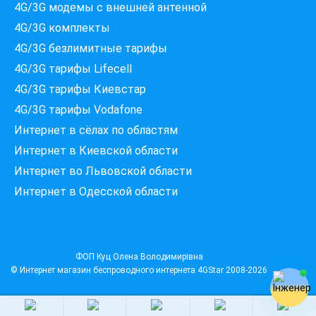
4G/3G модемы c внешней антенной
4G/3G комплекты
4G/3G безлимитные тарифы
Які провайдери працюють
4G/3G тарифы Lifecell
за вашою адресою?
Перевірте доступність інтернету за 30 секунд
4G/3G тарифы Киевстар
375+ провайдерів в базі
4G/3G тарифы Vodafone
Интернет в сёлах по областям
Интернет в Киевской области
Интернет во Львовской области
Введіть вашу адресу
Місто, вулиця та номер будинку
Интернет в Одесской области
ПЕРЕВІРИТИ ПРОВАЙДЕРІВ
ФОП Куц Олена Володимирівна
© Интернет магазин беспроводного интернета
4GStar
2008-2026