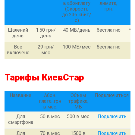
в абонплату
лимита,
(Скорость
грн.
до 236 кбит/
с)
Шалений
1.50
грн/
40
МБ/день
бесплатно
*1
день
день
Все
29
грн/
100
МБ/мес
бесплатно
*
включено
мес
Тарифы КиевСтар
Название
Абон.
Объем
Подключиться
плата ,грн
трафика,
в мес.
МБ
Для
50 в мес
500 в мес
Подключить
смартфона
Для
70 в мес
1500 в
Подключить