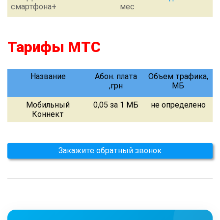
смартфона+
мес
Тарифы МТС
Название
Абон. плата
Объем трафика,
,грн
МБ
Мобильный
0,05 за 1 МБ
не определено
Коннект
Закажите обратный звонок