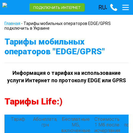
RU
ПОДКЛЮЧИТЬ ИНТЕРНЕТ
▾
Главная
-
Тарифы мобильных операторов EDGE/GPRS
подключить в Украине
Тарифы мобильных
операторов "EDGE/GPRS"
Информация о тарифах на использование
услуги Интернет по протоколу EDGE или GPRS
Тарифы Life:)
Тариф
Абонплата,
Бесплатные
Стоимость
грн
МБ,
1 Мб после
под
включенные
исчерпания