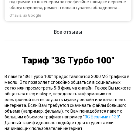
підтримки та інженерам за професійне і швидке сервісне
обслуговування, ремонт і налаштування обладнання.
Через 3 роки після покупки я не шкодую про прийняте
Отзыв из Google
тоді рішення придбати обладнання в компанії 3G star
(зараз 4G star).
Все отзывы
Тариф "3G Турбо 100"
В пакете "3G Турбо 100" предоставляется 3000 Мб трафика в
месяц. Это позволяет спокойно общаться в социальных
сетях или просмотреть 5-8 фильма онлайн. Также Вы можете
общаться в icq и skype, передавать информацию по
электронной почте, слушать музыку онлайн или качать ее с
интернета. Если Вам требуется скачивать файлы большого
объема (например, фильмы), то Вам понадобится пакет с
большим объемом трафика например "
3G Безлимит 139
".
Данный тариф идеально подойдет для студента или
начинающих пользователей интернет.