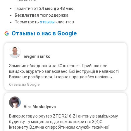
Гарантия от
24 мес до 48 мес
Бесплатная
техподдержка
Посмотреть
отзывы
клиентов
Отзывы о нас в Google
ievgenii ianko
Замовив обладнання на 4G інтернет. Прийшло все
швидко, акуратно запаковано. Всі інструкції в наявності.
Важко не розібратися. Інтернет працює без нарікань.
Отзыв из Google
Vira Moskalyova
Використовую роутер ZTE R216-Z і антену в заміському
будинку - у місцевості, де немає покриття 3(4)G
Інтернету. Вдячна співробітникам служби технічної