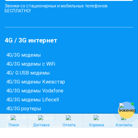
Звонки со стационарных и мобильных телефонов
Які провайдери працюють
БЕСПЛАТНО!
за вашою адресою?
Перевірте доступність інтернету за 30 секунд
375+ провайдерів в базі
4G / 3G интернет
4G/3G модемы
Введіть вашу адресу
4G/3G модемы с WiFi
Місто, вулиця та номер будинку
4G/ G USB модемы
4G/3G модемы Киевстар
ПЕРЕВІРИТИ ПРОВАЙДЕРІВ
4G/3G модемы Vodafone
4G/3G модемы Lifecell
4G/3G роутеры
4G/3G Wi-Fi роутеры
Поиск
Доставка
Оплата
Корзина
Контакты
Роутеры для 4G/3G модемов
4G/3G мобильные роутеры