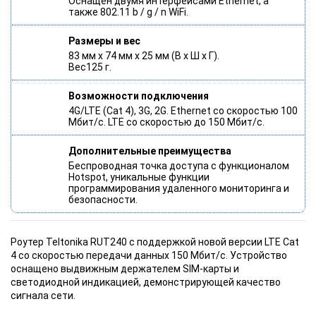
Оснащён двумя интерфейсами Ethernet, а
также 802.11 b / g / n WiFi.
Размеры и вес
83 мм х 74 мм х 25 мм (В x Ш x Г).
Вес125 г.
Возможности подключения
4G/LTE (Cat 4), 3G, 2G. Ethernet со скоростью 100
Мбит/с. LTE со скоростью до 150 Мбит/с.
Дополнительные преимущества
Беспроводная точка доступа с функционалом
Hotspot, уникальные функции
программирования удаленного мониторинга и
безопасности.
Роутер Teltonika RUT240 c поддержкой новой версии LTE Cat
4 со скоростью передачи данных 150 Мбит/с. Устройство
оснащено выдвижным держателем SIM-карты и
светодиодной индикацией, демонстрирующей качество
сигнала сети.