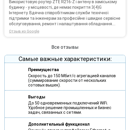
Використовую роутер ZTE R216-Z і антену в заміському
будинку - у місцевості, де немає покриття 3(4)G
Інтернету. Вдячна співробітникам служби технічної
підтримки та інженерам за професійне і швидке сервісне
обслуговування, ремонт і налаштування обладнання.
Через 3 роки після покупки я не шкодую про прийняте
Отзыв из Google
тоді рішення придбати обладнання в компанії 3G star
(зараз 4G star).
Все отзывы
Самые важные характеристики:
Преимущества
Скорость до 150 Мбит/с агрегацией каналов
(суммирование скорости от нескольких
сотовых вышек).
Выгоды
До 50 одновременных подключений WiFi.
Удобное решение промышленных и бизнес
задач, связанных с сетями.
Дополнительный функционал