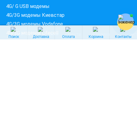
ПЕРЕВІРИТИ ПРОВАЙДЕРІВ
4G/ G USB модемы
4G/3G модемы Киевстар
4G/3G модемы Vodafone
4G/3G модемы Lifecell
Поиск
Доставка
Оплата
Корзина
Контакты
4G/3G роутеры
4G/3G Wi-Fi роутеры
Роутеры для 4G/3G модемов
4G/3G мобильные роутеры
4G/3G антенны
4G/3G модемы c внешней антенной
4G/3G комплекты
4G/3G безлимитные тарифы
4G/3G тарифы Lifecell
4G/3G тарифы Киевстар
4G/3G тарифы Vodafone