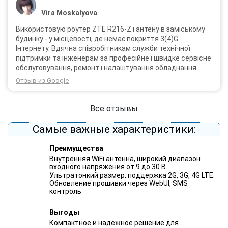
Vira Moskalyova
Використовую роутер ZTE R216-Z і антену в заміському
будинку - у місцевості, де немає покриття 3(4)G
Інтернету. Вдячна співробітникам служби технічної
підтримки та інженерам за професійне і швидке сервісне
обслуговування, ремонт і налаштування обладнання.
Через 3 роки після покупки я не шкодую про прийняте
Отзыв из Google
тоді рішення придбати обладнання в компанії 3G star
(зараз 4G star).
Все отзывы
Самые важные характеристики:
Преимущества
Внутренняя WiFi антенна, широкий диапазон
входного напряжения от 9 до 30 В.
Ультратонкий размер, поддержка 2G, 3G, 4G LTE.
Обновление прошивки через WebUI, SMS
контроль
Выгоды
Компактное и надежное решение для