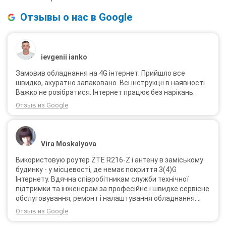
Отзывы о нас в Google
ievgenii ianko
Замовив обладнання на 4G інтернет. Прийшло все
швидко, акуратно запаковано. Всі інструкції в наявності.
Важко не розібратися. Інтернет працює без нарікань.
Отзыв из Google
Vira Moskalyova
Використовую роутер ZTE R216-Z і антену в заміському
будинку - у місцевості, де немає покриття 3(4)G
Інтернету. Вдячна співробітникам служби технічної
підтримки та інженерам за професійне і швидке сервісне
обслуговування, ремонт і налаштування обладнання.
Через 3 роки після покупки я не шкодую про прийняте
Отзыв из Google
тоді рішення придбати обладнання в компанії 3G star