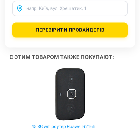
ПЕРЕВІРИТИ ПРОВАЙДЕРІВ
С ЭТИМ ТОВАРОМ ТАКЖЕ ПОКУПАЮТ:
Які провайдери працюють
за вашою адресою?
4G 3G wifi роутер Huawei R216h
Перевірте доступність інтернету за 30 секунд