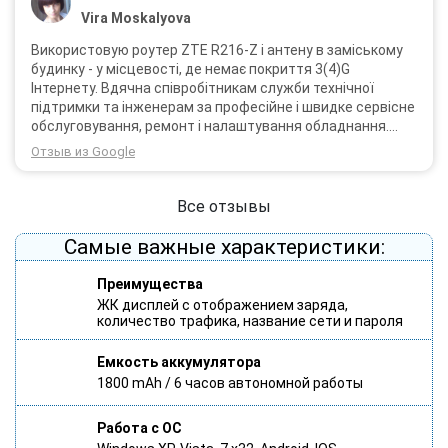
Vira Moskalyova
Використовую роутер ZTE R216-Z і антену в заміському
будинку - у місцевості, де немає покриття 3(4)G
Інтернету. Вдячна співробітникам служби технічної
підтримки та інженерам за професійне і швидке сервісне
обслуговування, ремонт і налаштування обладнання.
Через 3 роки після покупки я не шкодую про прийняте
Отзыв из Google
тоді рішення придбати обладнання в компанії 3G star
(зараз 4G star).
Все отзывы
Самые важные характеристики:
Преимущества
ЖК дисплей с отображением заряда,
количество трафика, название сети и пароля
Емкость аккумулятора
1800 mAh / 6 часов автономной работы
Работа с ОС