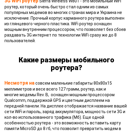
3G WiFi роутер
Sierra Wireless W801 - это мобильный WiFi
роутер, который очень быстро стал одним из самых
популярных модемов во многих странах мира и Украина не
исключение. Прочный корпус карманного роутера выполнен
из глянцевого черного пластика. WiFi роутер оснащен
мощным внутренним процессором, что позволяет без сбоев
раздавать 3G интернет по технологии WiFi сразу же до 8
пользователей.
Какие размеры мобильного
роутера?
Несмотря на
совсем маленькие габариты 80х80х15
миллиметров и весе всего 127 грамм, роутер, как и
многие модемы Rev. B, оснащен мощным процессором
Qualcomm, поддержкой GPS и цветным дисплеем на
передней панели. На дисплее отображается название вашей
сети WiFi и пароль, заряд аккумулятора, мощность сети 3G и
кол-во использованного трафика (Мб). Еще одной
особенностью роутера - это возможность вставить карту
памяти MicroSD до 8 гб, что позволит превратить модем в