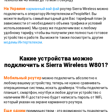
технологии 4G WiMax до 10 мбит/секунду.
На Украине
карманный вай фай
роутер Sierra Wireless можно
подключить к оператору Интертелеком и PeopleNet. Вы
можете выбрать самый выгодный для Вас тарифный план (в
зависимости от необходимого объема трафика и условий
использования). Мы сразу же подключим вас к любому
удобному тарифу, чтобы вы получили уже полностью готовое
устройство к работе. Вы можете также посмотреть другие
модемы Интертелеком
.
Какие устройства можно
подключить к Sierra Wireless W801?
Мобильный роутер
можно подключить абсолютно к
любому вашему устройству, теперь не нужно сравнивать
операционные системы, искать драйвера. Чтобы подключить
планшет, смартфон, ноутбук и любое другое устройство с
наличием Wi-Fi достаточно будет написать пароль от WiFi,
который указан на экране карманного роутера.
Еще одним
преимуществом - это возможность подключить