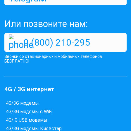
4G / 3G Wi - Fi роутер ZTE MF 283U
Или позвоните нам:
Оценок:
716
5795 грн
5495 грн
КУПИТЬ
0 (800) 210-295
Звонки со стационарных и мобильных телефонов
БЕСПЛАТНО!
4G / 3G интернет
4G/3G модемы
4G/3G модемы с WiFi
4G/ G USB модемы
4G/3G модемы Киевстар