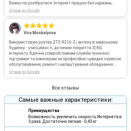
Важко не розібратися. Інтернет працює без нарікань.
Отзыв из Google
Vira Moskalyova
Використовую роутер ZTE R216-Z і антену в заміському
будинку - у місцевості, де немає покриття 3(4)G
Інтернету. Вдячна співробітникам служби технічної
підтримки та інженерам за професійне і швидке сервісне
обслуговування, ремонт і налаштування обладнання.
Через 3 роки після покупки я не шкодую про прийняте
Отзыв из Google
тоді рішення придбати обладнання в компанії 3G star
(зараз 4G star).
Все отзывы
Самые важные характеристики:
Преимущества
Возможность увеличить скорость Интернета в
3 раза. Достаточно легкая - 0,43 кг