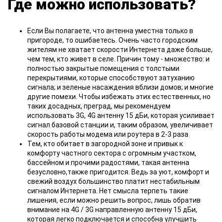
Где можно использовать?
Если Вы полагаете, что антенна уместна только в
пригороде, то ошибаетесь. Очень часто городским
жителям не хватает скорости Интернета даже больше,
чем тем, кто живет в селе. Причин тому - множество: и
полностью закрытые помещения с толстыми
перекрытиями, которые способствуют затуханию
сигнала; и зеленые насаждения вблизи домов; и многие
другие помехи. Чтобы избежать этих естественных, но
таких досадных, преград, мы рекомендуем
использовать 3G, 4G антенну 15 дБи, которая усиливает
сигнал базовой станции и, таким образом, увеличивает
скорость работы модема или роутера в 2-3 раза
Тем, кто обитает в загородной зоне и привык к
комфорту частного сектора с огромным участком,
бассейном и прочими радостями, такая антенна
безусловно,также пригодится. Ведь за уют, комфорт и
свежий воздух большинство платит нестабильным
сигналом Интернета. Нет смысла терпеть такие
лишения, если можно решить вопрос, лишь обратив
внимание на 4G / 3G направленную антенну 15 дБи,
которая легко подключается и способна улучшить