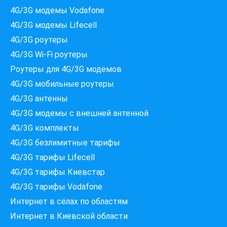
4G/3G модемы Vodafone
4G/3G модемы Lifecell
4G/3G роутеры
4G/3G Wi-Fi роутеры
Роутеры для 4G/3G модемов
4G/3G мобильные роутеры
4G/3G антенны
Які провайдери працюють
4G/3G модемы c внешней антенной
за вашою адресою?
4G/3G комплекты
Перевірте доступність інтернету за 30 секунд
4G/3G безлимитные тарифы
375+ провайдерів в базі
4G/3G тарифы Lifecell
4G/3G тарифы Киевстар
4G/3G тарифы Vodafone
Введіть вашу адресу
Интернет в сёлах по областям
Місто, вулиця та номер будинку
Интернет в Киевской области