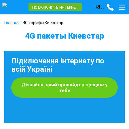
RU
ПОДКЛЮЧИТЬ ИНТЕРНЕТ
▾
Главная
-
4G тарифы Киевстар
4G пакеты Киевстар
Підключення інтернету по
всій Україні
Дізнайся, який провайдер працює у
тебе