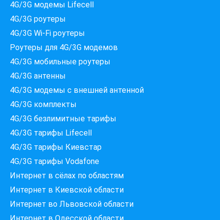
4G/3G модемы Lifecell
4G/3G роутеры
4G/3G Wi-Fi роутеры
Роутеры для 4G/3G модемов
4G/3G мобильные роутеры
4G/3G антенны
4G/3G модемы c внешней антенной
4G/3G комплекты
4G/3G безлимитные тарифы
Які провайдери працюють
4G/3G тарифы Lifecell
за вашою адресою?
Перевірте доступність інтернету за 30 секунд
4G/3G тарифы Киевстар
375+ провайдерів в базі
4G/3G тарифы Vodafone
Интернет в сёлах по областям
Интернет в Киевской области
Интернет во Львовской области
Введіть вашу адресу
Місто, вулиця та номер будинку
Интернет в Одесской области