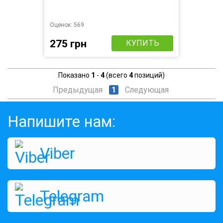
Оценок:
569
275 грн
КУПИТЬ
Показано
1
-
4
(всего
4
позиций)
Предыдущая
1
Следующая
Напишите нам:
Viber
Telegram