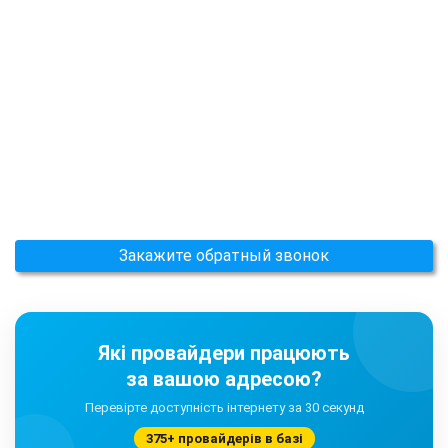
Закажите обратный звонок
Які провайдери працюють
за вашою адресою?
Перевірте доступність інтернету за 30 секунд
375+ провайдерів в базі