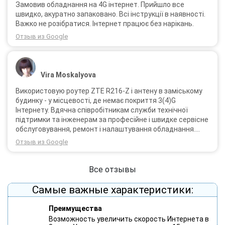
Замовив обладнання на 4G інтернет. Прийшло все
швидко, акуратно запаковано. Всі інструкції в наявності.
Важко не розібратися. Інтернет працює без нарікань.
Отзыв из Google
Vira Moskalyova
Використовую роутер ZTE R216-Z і антену в заміському
будинку - у місцевості, де немає покриття 3(4)G
Інтернету. Вдячна співробітникам служби технічної
підтримки та інженерам за професійне і швидке сервісне
обслуговування, ремонт і налаштування обладнання.
Через 3 роки після покупки я не шкодую про прийняте
Отзыв из Google
тоді рішення придбати обладнання в компанії 3G star
(зараз 4G star).
Все отзывы
Самые важные характеристики:
Преимущества
Возможность увеличить скорость Интернета в