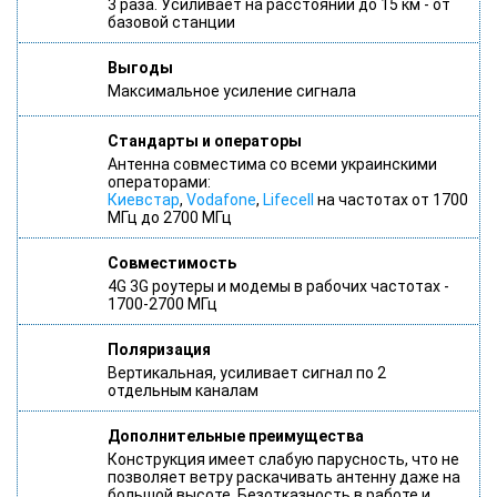
3 раза. Усиливает на расстоянии до 15 км - от
базовой станции
Выгоды
Максимальное усиление сигнала
Стандарты и операторы
Антенна совместима со всеми украинскими
операторами:
Киевстар
,
Vodafone
,
Lifecell
на частотах от 1700
МГц до 2700 МГц
Совместимость
4G 3G роутеры и модемы в рабочих частотах -
1700-2700 МГц
Поляризация
Вертикальная, усиливает сигнал по 2
отдельным каналам
Дополнительные преимущества
Конструкция имеет слабую парусность, что не
позволяет ветру раскачивать антенну даже на
большой высоте. Безотказность в работе и