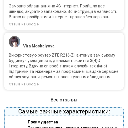
Замовив обладнання на 4G інтернет. Прийшло все
швидко, акуратно запаковано. Всі інструкції в наявності.
Важко не розібратися. Інтернет працює без нарікань.
Отзыв из Google
Vira Moskalyova
Використовую роутер ZTE R216-Z і антену в заміському
будинку - у місцевості, де немає покриття 3(4)G
Інтернету. Вдячна співробітникам служби технічної
підтримки та інженерам за професійне і швидке сервісне
обслуговування, ремонт і налаштування обладнання.
Через 3 роки після покупки я не шкодую про прийняте
Отзыв из Google
тоді рішення придбати обладнання в компанії 3G star
(зараз 4G star).
Все отзывы
Самые важные характеристики:
Преимущества