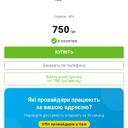
Оценок:
484
750
грн
в наличии
КУПИТЬ
Заказать по телефону
Взять в рассрочку
от 188 грн/месяц
Які провайдери працюють
за вашою адресою?
Перевірте доступність інтернету за 30 секунд
375+ провайдерів в базі